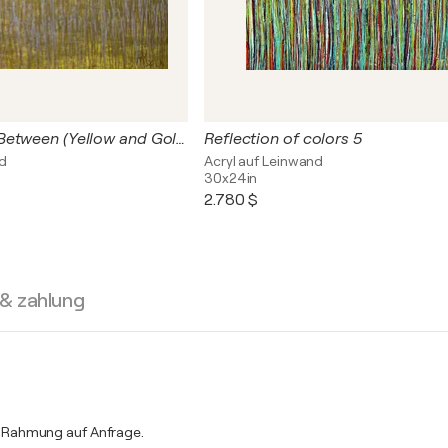
Somewhere in Between (Yellow and Gold)
Reflection of colors 5
nd
Acryl auf Leinwand
30x24in
2.780 $
 & zahlung
 Rahmung auf Anfrage.