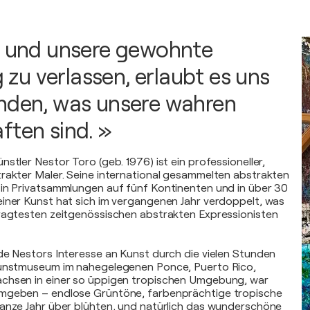
n und unsere gewohnte
u verlassen, erlaubt es uns
nden, was unsere wahren
ften sind. »
stler Nestor Toro (geb. 1976) ist ein professioneller,
rakter Maler. Seine international gesammelten abstrakten
 in Privatsammlungen auf fünf Kontinenten und in über 30
iner Kunst hat sich im vergangenen Jahr verdoppelt, was
fragtesten zeitgenössischen abstrakten Expressionisten
de Nestors Interesse an Kunst durch die vielen Stunden
Kunstmuseum im nahegelegenen Ponce, Puerto Rico,
chsen in einer so üppigen tropischen Umgebung, war
mgeben – endlose Grüntöne, farbenprächtige tropische
anze Jahr über blühten, und natürlich das wunderschöne