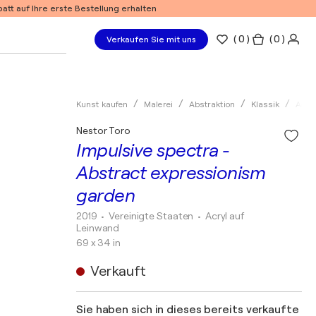
tt auf Ihre erste Bestellung erhalten
(
0
)
( 0 )
Verkaufen Sie mit uns
Kunst kaufen
Malerei
Abstraktion
Klassik
Acryl
Nestor Toro
Impulsive spectra -
Abstract expressionism
garden
2019
• Vereinigte Staaten
•
Acryl auf
Leinwand
69 x 34 in
Verkauft
Sie haben sich in dieses bereits verkaufte