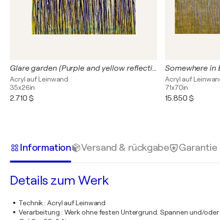
Glare garden (Purple and yellow reflections)
Acryl auf Leinwand
Acryl auf Leinwa
35x26in
71x70in
2.710 $
15.850 $
Information
Versand & rückgabe
Garantie
Details zum Werk
Technik
:
Acryl auf Leinwand
Verarbeitung
:
Werk ohne festen Untergrund. Spannen und/oder