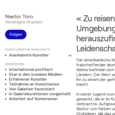
Nestor Toro
« Zu reise
Vereinigte Staaten
Umgebung z
Folgen
herauszufi
Leidenscha
KÜNSTLERISCHE HIGHLIGHTS
Anerkannte Künstler
Der amerikanische Kün
REFERENZEN
freischaffender abst
International profiliert
Werke befinden sich
Star in den sozialen Medien
Ländern. Der Wert se
Erfahrener Künstler
ihn zu einem der ge
Teilnahme an Kunstmesse
macht.
Von Galerien favorisiert
In Galeriekurationen vorgestellt
In seiner Jugend wur
Arbeitet auf Kommission
geweckt, die er im 
verbrachte. Aufgewa
Nestor von Farben u
Orchideen, die das g