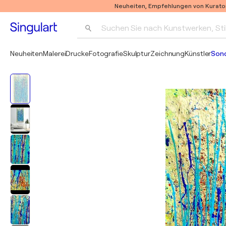
Neuheiten, Empfehlungen von Kurato
Suchen Sie nach Kunstwerken, Sti
Neuheiten
Malerei
Drucke
Fotografie
Skulptur
Zeichnung
Künstler
Son