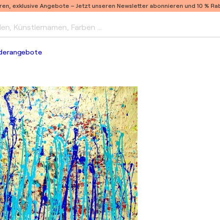
ren, exklusive Angebote –
Jetzt unseren Newsletter abonnieren und 10 % Raba
len, Künstlernamen, Farben …
derangebote