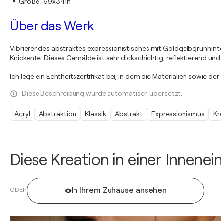
Größe
:
69x34in
Über das Werk
Vibrierendes abstraktes expressionistisches mit Goldgelbgrünhint
Knickente. Dieses Gemälde ist sehr dickschichtig, reflektierend und str
Ich lege ein Echtheitszertifikat bei, in dem die Materialien sowie de
Diese Beschreibung wurde automatisch übersetzt.
Acryl
Abstraktion
Klassik
Abstrakt
Expressionismus
Kr
Diese Kreation in einer Innene
In Ihrem Zuhause ansehen
ODER