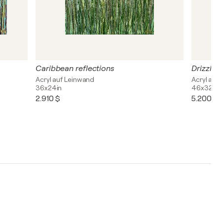
Caribbean reflections
Drizzle
Acryl auf Leinwand
Acryl auf
36x24in
46x32in
2.910 $
5.200 $