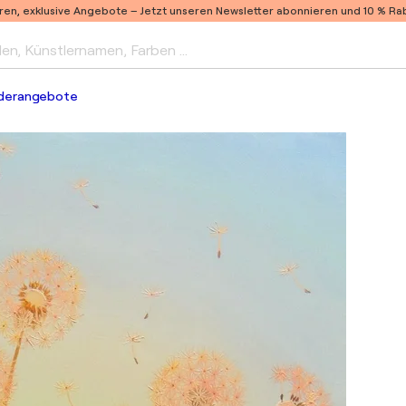
ren, exklusive Angebote –
Jetzt unseren Newsletter abonnieren und 10 % Raba
len, Künstlernamen, Farben …
derangebote