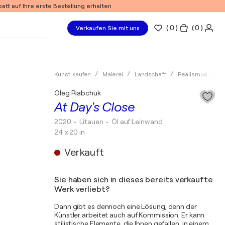
tt auf Ihre erste Bestellung erhalten
(
0
)
( 0 )
Verkaufen Sie mit uns
Kunst kaufen
Malerei
Landschaft
Realismus
Ö
Oleg Riabchuk
At Day's Close
2020
• Litauen
•
Öl auf Leinwand
24 x 20 in
Verkauft
Sie haben sich in dieses bereits verkaufte
Werk verliebt?
Dann gibt es dennoch eine Lösung, denn der
Künstler arbeitet auch auf Kommission. Er kann
stilistische Elemente, die Ihnen gefallen, in einem