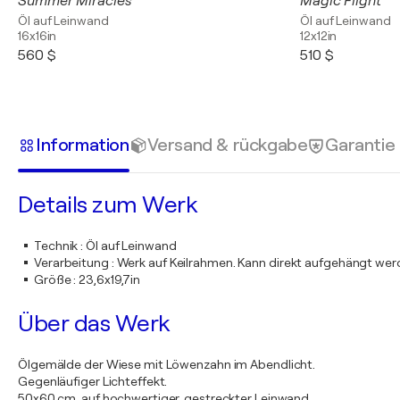
Summer Miracles
Magic Flight
Öl auf Leinwand
Öl auf Leinwand
16x16in
12x12in
560 $
510 $
Information
Versand & rückgabe
Garantie
Details zum Werk
Technik
:
Öl auf Leinwand
Verarbeitung
:
Werk auf Keilrahmen. Kann direkt aufgehängt we
Größe
:
23,6x19,7in
Über das Werk
Ölgemälde der Wiese mit Löwenzahn im Abendlicht.
Gegenläufiger Lichteffekt.
50x60 cm, auf hochwertiger, gestreckter Leinwand.