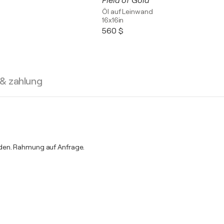
Field of Gold
Öl auf Leinwand
16x16in
560 $
 & zahlung
rden. Rahmung auf Anfrage.