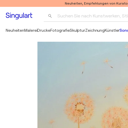
Neuheiten, Empfehlungen von Kurato
Suchen Sie nach Kunstwerken, Sti
Neuheiten
Malerei
Drucke
Fotografie
Skulptur
Zeichnung
Künstler
Son