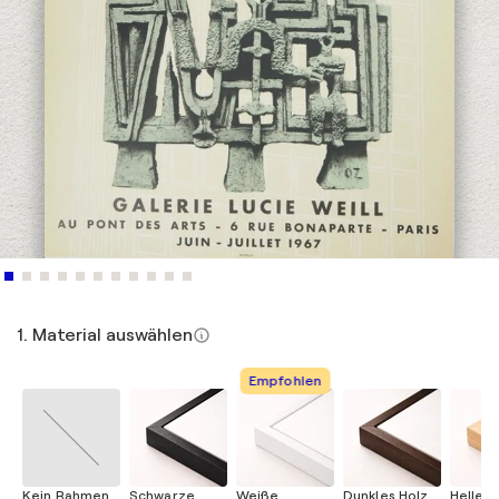
1. Material auswählen
Empfohlen
Kein Rahmen
Schwarze
Weiße
Dunkles Holz
Helles 