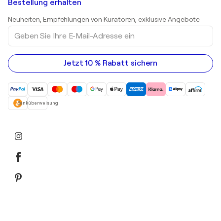
Kunstgalerien in Schweiz
Bestellung erhalten
Drucke
Kunstgalerien in Österreich
Skulpturen
Neuheiten, Empfehlungen von Kuratoren, exklusive Angebote
Acrylgemälde
Geben
Sie
Ihre
E-
Mail-
Jetzt 10 % Rabatt sichern
Adresse
ein
Banküberweisung