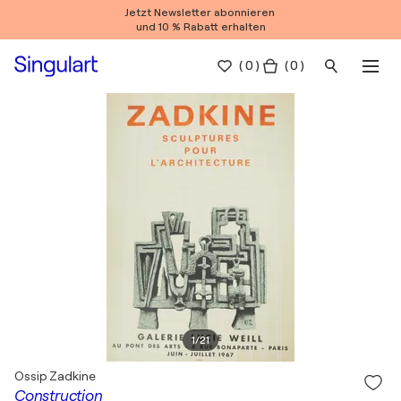
Jetzt Newsletter abonnieren
und 10 % Rabatt erhalten
(
0
)
( 0 )
1
/
21
Ossip Zadkine
Construction