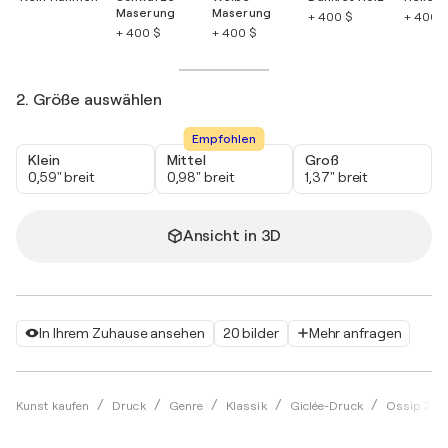
Maserung
Maserung
+ 400 $
+ 400 $
+ 400 $
+ 400 $
2. Größe auswählen
Empfohlen
Klein
Mittel
Groß
0,59" breit
0,98" breit
1,37" breit
Ansicht in 3D
In Ihrem Zuhause ansehen
20 bilder
Mehr anfragen
Kunst kaufen
Druck
Genre
Klassik
Giclée-Druck
Ossip Zad