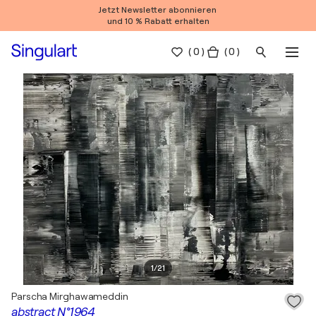
Jetzt Newsletter abonnieren
und 10 % Rabatt erhalten
(
0
)
( 0 )
1
/
21
Parscha Mirghawameddin
abstract N°1964