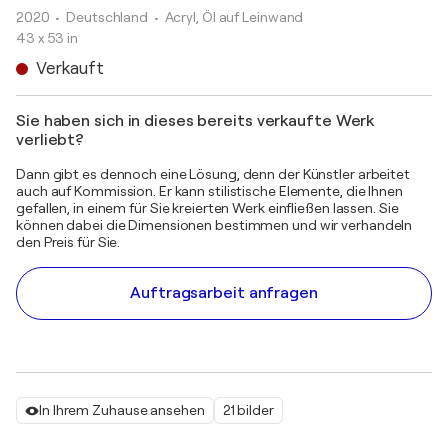
2020
• Deutschland
•
Acryl, Öl auf Leinwand
43 x 53 in
Verkauft
Sie haben sich in dieses bereits verkaufte Werk
verliebt?
Dann gibt es dennoch eine Lösung, denn der Künstler arbeitet
auch auf Kommission. Er kann stilistische Elemente, die Ihnen
gefallen, in einem für Sie kreierten Werk einfließen lassen. Sie
können dabei die Dimensionen bestimmen und wir verhandeln
den Preis für Sie.
Auftragsarbeit anfragen
In Ihrem Zuhause ansehen
21 bilder