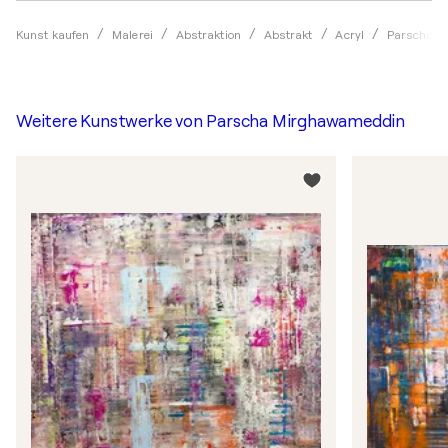
Kunst kaufen
Malerei
Abstraktion
Abstrakt
Acryl
Parscha M
Weitere Kunstwerke von
Parscha Mirghawameddin