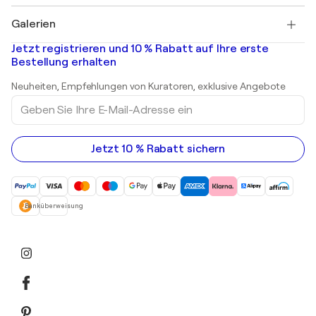
Pablo Picasso
Gemälde zu verkaufen
Salvador Dalí
Galerien
Abstrakte Gemälde zu verkaufen
Banksy
Ölgemälde
Mr. Brainwash
Kunstgalerien in Deutschland
Jetzt registrieren und 10 % Rabatt auf Ihre erste
Landschaftsgemälde
Shepard Fairey
Kunstgalerien in Schweiz
Bestellung erhalten
Drucke
Kunstgalerien in Österreich
Skulpturen
Neuheiten, Empfehlungen von Kuratoren, exklusive Angebote
Acrylgemälde
Geben
Sie
Ihre
E-
Mail-
Jetzt 10 % Rabatt sichern
Adresse
ein
Banküberweisung