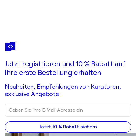
PARSCHA MIRGHAWAMEDDIN
abstract N°1964
Sie haben sich in dieses bereits verkaufte Werk verliebt?
Jetzt registrieren und 10 % Rabatt auf
Auftragsarbeit anfragen
Ihre erste Bestellung erhalten
Neuheiten, Empfehlungen von Kuratoren,
exklusive Angebote
Jetzt 10 % Rabatt sichern