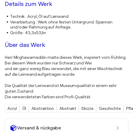
Details zum Werk
Technik
:
Acryl, Öl auf Leinwand
Verarbeitung
:
Werk ohne festen Untergrund. Spannen
und/oder Rahmung auf Anfrage.
Größe
:
43,3x53,1in
Über das Werk
Herr Mirghawameddin malte dieses Werk, inspiriert vom Frühling.
Bei diesem Werk wurden nur Schwarz und Wei
und ein ganz wenig Blau verwendet, die mit einer Mischtechnik
auf die Leinwand aufgetragen wurde.
Die Qualität der Leinwand ist Museumqualität in einem sehr
guten Zustand.
Die verwendeteten Farben sind Profi-Qualität.
Acryl
Öl
Abstraktion
Abstrakt
Skizze
Geschichte
Pfl
Versand & rückgabe