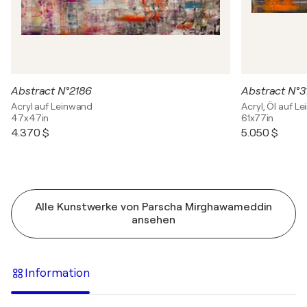
Abstract N°2186
Abstract N°3
Acryl auf Leinwand
Acryl, Öl auf L
47x47in
61x77in
4.370 $
5.050 $
Alle Kunstwerke von Parscha Mirghawameddin
ansehen
Information