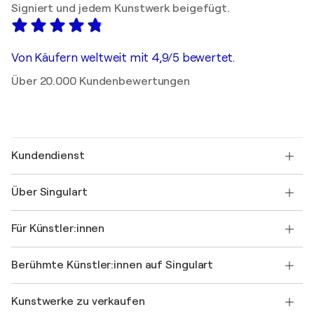
Signiert und jedem Kunstwerk beigefügt.
Von Käufern weltweit mit 4,9/5 bewertet.
Über 20.000 Kundenbewertungen
Kundendienst
Kontaktieren Sie uns
Über Singulart
Versand
Rücknahmerichtlinie
Über uns
Kundenreferenzen
Für Künstler:innen
FAQ
Einen Gutschein verschenken
Partner
Werden Sie Mitglied unseres Handelsprogramms
Singulart als Künstler*in beitreten
Unsere Künstler:innen
Ihr Konto
Berühmte Künstler:innen auf Singulart
Als Künstler anmelden
Singulart-Magazin
Käuferschutz
Jobs
+49 30 31196995
Henri Matisse
Entdecken Sie kuratierte Originalkunst
Kunstwerke zu verkaufen
Marc Chagall