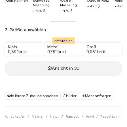
Kein Rahmen
Schwarze
Weiße
Dunkles Holz
Helles 
Maserung
Maserung
+ 470 $
+ 470 $
+ 470 $
+ 470 $
2. Größe auswählen
Empfohlen
Klein
Mittel
Groß
0,39" breit
0,78" breit
0,98" breit
Ansicht in 3D
In Ihrem Zuhause ansehen
2 bilder
Mehr anfragen
Kunst kaufen
Malerei
Natur
Figurativ
Acryl
Pascal Lassarre