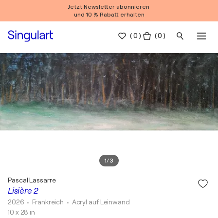
Jetzt Newsletter abonnieren
und 10 % Rabatt erhalten
(
0
)
( 0 )
1
/
3
Pascal Lassarre
Lisière 2
2026
• Frankreich
•
Acryl auf Leinwand
10 x 28 in