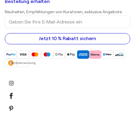
Kunstgalerien in Schweiz
Bestellung erhalten
Drucke
Kunstgalerien in Österreich
Skulpturen
Neuheiten, Empfehlungen von Kuratoren, exklusive Angebote
Acrylgemälde
Geben
Sie
Ihre
E-
Mail-
Jetzt 10 % Rabatt sichern
Adresse
ein
Banküberweisung