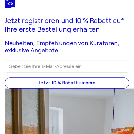
PHILIPPE ABRIL
Laurence
520 $
Ein Angebot machen
Erwerben
Jetzt registrieren und 10 % Rabatt auf
Ihre erste Bestellung erhalten
Neuheiten, Empfehlungen von Kuratoren,
exklusive Angebote
Jetzt 10 % Rabatt sichern