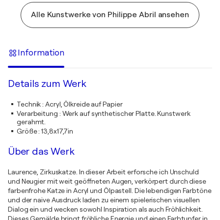
Alle Kunstwerke von Philippe Abril ansehen
Information
Details zum Werk
Technik
:
Acryl, Ölkreide auf Papier
Verarbeitung
:
Werk auf synthetischer Platte. Kunstwerk
gerahmt.
Größe
:
13,8x17,7in
Über das Werk
Laurence, Zirkuskatze. In dieser Arbeit erforsche ich Unschuld
und Neugier mit weit geöffneten Augen, verkörpert durch diese
farbenfrohe Katze in Acryl und Ölpastell. Die lebendigen Farbtöne
und der naive Ausdruck laden zu einem spielerischen visuellen
Dialog ein und wecken sowohl Inspiration als auch Fröhlichkeit.
Dieses Gemälde bringt fröhliche Energie und einen Farbtupfer in