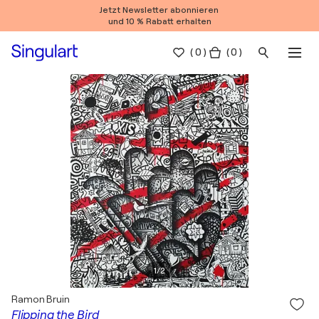
Jetzt Newsletter abonnieren
und 10 % Rabatt erhalten
(
0
)
( 0 )
1
/
2
Ramon Bruin
Flipping the Bird