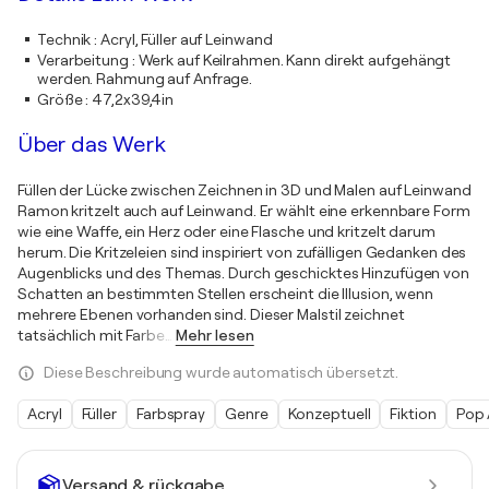
Technik
:
Acryl, Füller auf Leinwand
Verarbeitung
:
Werk auf Keilrahmen. Kann direkt aufgehängt
werden. Rahmung auf Anfrage.
Größe
:
47,2x39,4in
Über das Werk
Füllen der Lücke zwischen Zeichnen in 3D und Malen auf Leinwand
Ramon kritzelt auch auf Leinwand. Er wählt eine erkennbare Form
wie eine Waffe, ein Herz oder eine Flasche und kritzelt darum
herum. Die Kritzeleien sind inspiriert von zufälligen Gedanken des
Augenblicks und des Themas. Durch geschicktes Hinzufügen von
Schatten an bestimmten Stellen erscheint die Illusion, wenn
mehrere Ebenen vorhanden sind. Dieser Malstil zeichnet
tatsächlich mit Farbe
…
Mehr lesen
Diese Beschreibung wurde automatisch übersetzt.
Acryl
Füller
Farbspray
Genre
Konzeptuell
Fiktion
Pop 
Versand & rückgabe