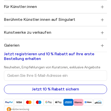
Über uns
Kundenreferenzen
Für Künstler:innen
FAQ
Einen Gutschein verschenken
Partner
Werden Sie Mitglied unseres Handelsprogramms
Singulart als Künstler*in beitreten
Unsere Künstler:innen
Ihr Konto
Berühmte Künstler:innen auf Singulart
Als Künstler anmelden
Singulart-Magazin
Käuferschutz
Jobs
+49 30 31196995
Henri Matisse
Entdecken Sie kuratierte Originalkunst
Kunstwerke zu verkaufen
Marc Chagall
Pablo Picasso
Gemälde zu verkaufen
Salvador Dalí
Galerien
Abstrakte Gemälde zu verkaufen
Banksy
Ölgemälde
Mr. Brainwash
Kunstgalerien in Deutschland
Jetzt registrieren und 10 % Rabatt auf Ihre erste
Landschaftsgemälde
Shepard Fairey
Kunstgalerien in Schweiz
Bestellung erhalten
Drucke
Kunstgalerien in Österreich
Skulpturen
Neuheiten, Empfehlungen von Kuratoren, exklusive Angebote
Acrylgemälde
Geben
Sie
Ihre
E-
Mail-
Jetzt 10 % Rabatt sichern
Adresse
ein
Banküberweisung