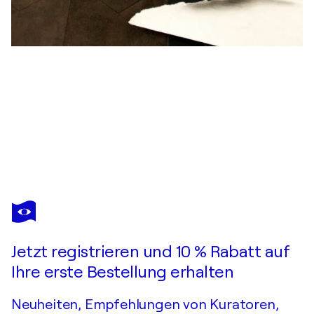
RAMON BRUIN
Flipping the Bird
Sie haben sich in dieses bereits verkaufte Werk verliebt?
Jetzt registrieren und 10 % Rabatt auf
Auftragsarbeit anfragen
Ihre erste Bestellung erhalten
Neuheiten, Empfehlungen von Kuratoren,