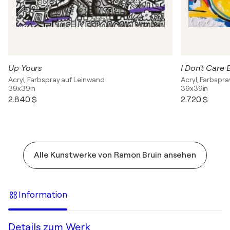
Up Yours
I Don't Care 
Acryl, Farbspray auf Leinwand
Acryl, Farbspr
39x39in
39x39in
2.840 $
2.720 $
Alle Kunstwerke von Ramon Bruin ansehen
Information
Details zum Werk