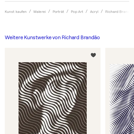
Kunst kaufen
Malerei
Porträt
Pop Art
Acryl
Richard Brandão
Weitere Kunstwerke von
Richard Brandão