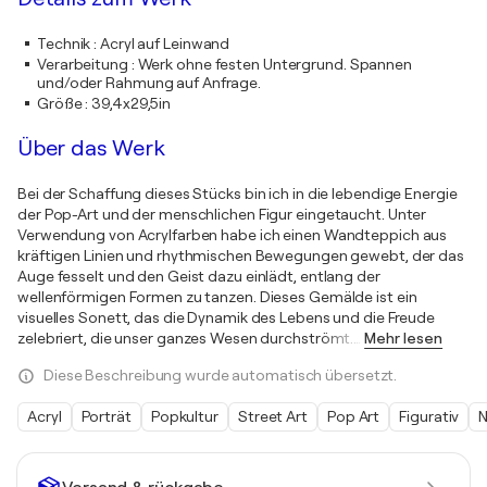
Technik
:
Acryl auf Leinwand
Verarbeitung
:
Werk ohne festen Untergrund. Spannen
und/oder Rahmung auf Anfrage.
Größe
:
39,4x29,5in
Über das Werk
Bei der Schaffung dieses Stücks bin ich in die lebendige Energie
der Pop-Art und der menschlichen Figur eingetaucht. Unter
Verwendung von Acrylfarben habe ich einen Wandteppich aus
kräftigen Linien und rhythmischen Bewegungen gewebt, der das
Auge fesselt und den Geist dazu einlädt, entlang der
wellenförmigen Formen zu tanzen. Dieses Gemälde ist ein
visuelles Sonett, das die Dynamik des Lebens und die Freude
zelebriert, die unser ganzes Wesen durchströmt.
…
Mehr lesen
Diese Beschreibung wurde automatisch übersetzt.
Acryl
Porträt
Popkultur
Street Art
Pop Art
Figurativ
N