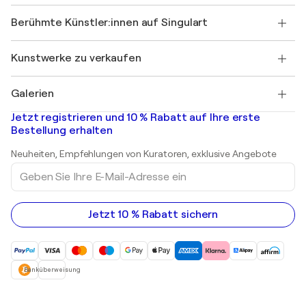
Partner
Werden Sie Mitglied unseres Handelsprogramms
Singulart als Künstler*in beitreten
Unsere Künstler:innen
Ihr Konto
Berühmte Künstler:innen auf Singulart
Als Künstler anmelden
Singulart-Magazin
Käuferschutz
Jobs
+49 30 31196995
Henri Matisse
Entdecken Sie kuratierte Originalkunst
Kunstwerke zu verkaufen
Marc Chagall
Pablo Picasso
Gemälde zu verkaufen
Salvador Dalí
Galerien
Abstrakte Gemälde zu verkaufen
Banksy
Ölgemälde
Mr. Brainwash
Kunstgalerien in Deutschland
Jetzt registrieren und 10 % Rabatt auf Ihre erste
Landschaftsgemälde
Shepard Fairey
Kunstgalerien in Schweiz
Bestellung erhalten
Drucke
Kunstgalerien in Österreich
Skulpturen
Neuheiten, Empfehlungen von Kuratoren, exklusive Angebote
Acrylgemälde
Geben
Sie
Ihre
E-
Mail-
Jetzt 10 % Rabatt sichern
Adresse
ein
Banküberweisung