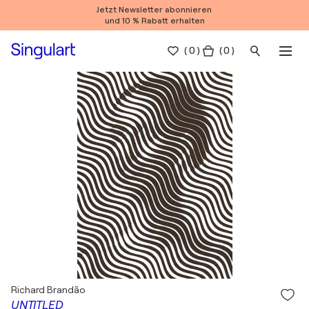
Jetzt Newsletter abonnieren
und 10 % Rabatt erhalten
(
0
)
( 0 )
Richard Brandão
UNTITLED