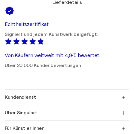
Lieferdetails
Echtheitszertifikat
Signiert und jedem Kunstwerk beigefügt.
Von Käufern weltweit mit 4,9/5 bewertet.
Über 20.000 Kundenbewertungen
Kundendienst
Kontaktieren Sie uns
Über Singulart
Versand
Rücknahmerichtlinie
Über uns
Kundenreferenzen
Für Künstler:innen
FAQ
Einen Gutschein verschenken