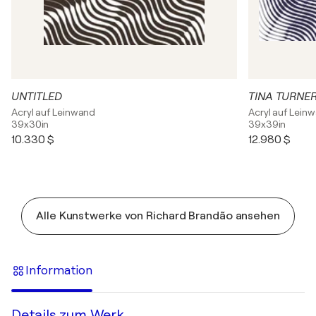
UNTITLED
TINA TURNE
Acryl auf Leinwand
Acryl auf Lein
39x30in
39x39in
10.330 $
12.980 $
Alle Kunstwerke von Richard Brandão ansehen
Information
Details zum Werk