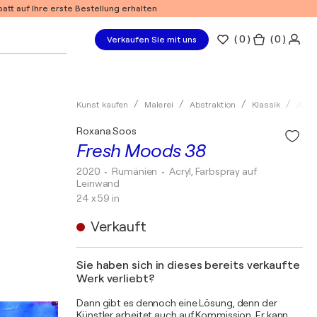
tt auf Ihre erste Bestellung erhalten
(
0
)
( 0 )
Verkaufen Sie mit uns
Kunst kaufen
Malerei
Abstraktion
Klassik
Acryl
Roxana Soos
Fresh Moods 38
2020
• Rumänien
•
Acryl, Farbspray auf
Leinwand
24 x 59 in
Verkauft
Sie haben sich in dieses bereits verkaufte
Werk verliebt?
Dann gibt es dennoch eine Lösung, denn der
Künstler arbeitet auch auf Kommission. Er kann