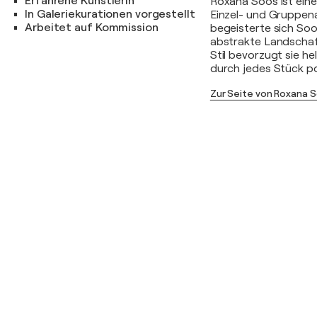
Erfahrene Künstlerin
Roxana Soos ist eine 
In Galeriekurationen vorgestellt
Einzel- und Gruppena
Arbeitet auf Kommission
begeisterte sich Soo
abstrakte Landschaft
Stil bevorzugt sie h
durch jedes Stück p
Zur Seite von Roxana 