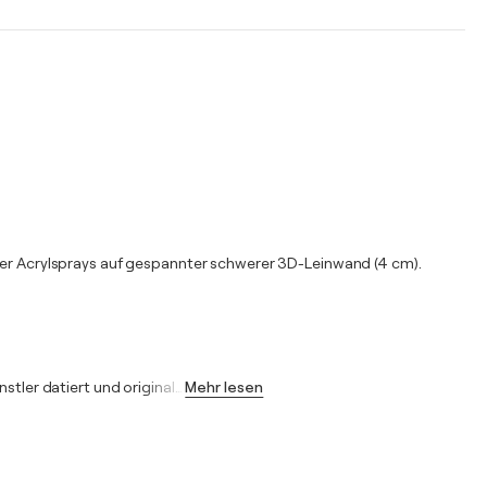
r Acrylsprays auf gespannter schwerer 3D-Leinwand (4 cm).
stler datiert und original
…
Mehr lesen