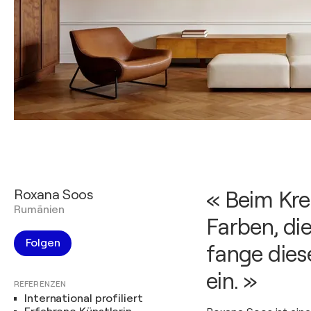
Roxana Soos
« Beim Kre
Rumänien
Farben, di
Folgen
fange die
ein. »
REFERENZEN
International profiliert