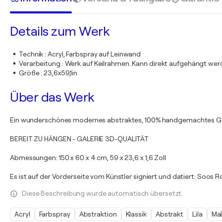
Details zum Werk
Technik
:
Acryl, Farbspray auf Leinwand
Verarbeitung
:
Werk auf Keilrahmen. Kann direkt aufgehängt we
Größe
:
23,6x59,1in
Über das Werk
Ein wunderschönes modernes abstraktes, 100% handgemachtes Gemä
BEREIT ZU HÄNGEN - GALERIE 3D-QUALITÄT
Abmessungen: 150 x 60 x 4 cm, 59 x 23,6 x 1,6 Zoll
Es ist auf der Vorderseite vom Künstler signiert und datiert: Soos R
Diese Beschreibung wurde automatisch übersetzt.
Acryl
Farbspray
Abstraktion
Klassik
Abstrakt
Lila
Ma