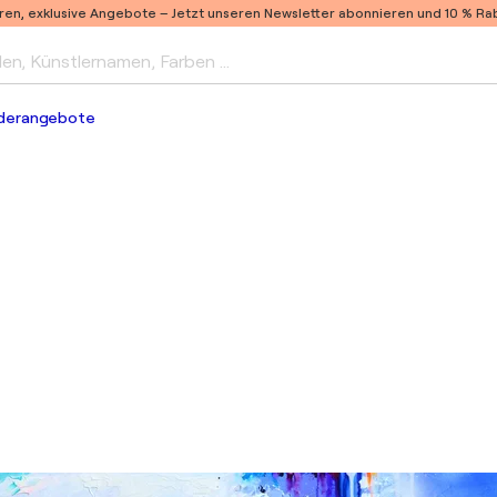
ren, exklusive Angebote –
Jetzt unseren Newsletter abonnieren und 10 % Raba
len, Künstlernamen, Farben …
derangebote