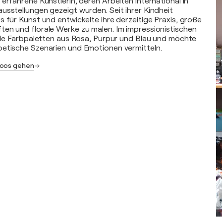
erfahrene Künstlerin, deren Arbeiten international in
usstellungen gezeigt wurden. Seit ihrer Kindheit
s für Kunst und entwickelte ihre derzeitige Praxis, große
en und florale Werke zu malen. Im impressionistischen
elle Farbpaletten aus Rosa, Purpur und Blau und möchte
oetische Szenarien und Emotionen vermitteln.
Soos gehen