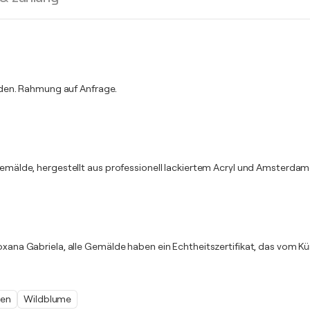
rden. Rahmung auf Anfrage.
lde, hergestellt aus professionell lackiertem Acryl und Amsterdame
oxana Gabriela, alle Gemälde haben ein Echtheitszertifikat, das vom Kün
len
Wildblume