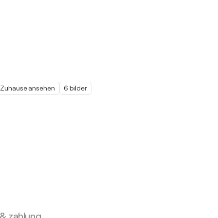
m Zuhause ansehen
6 bilder
 & zahlung