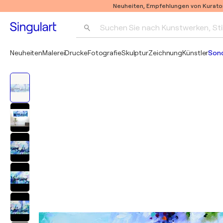
Neuheiten, Empfehlungen von Kurato
Suchen Sie nach Kunstwerken, Sti
Neuheiten
Malerei
Drucke
Fotografie
Skulptur
Zeichnung
Künstler
Son