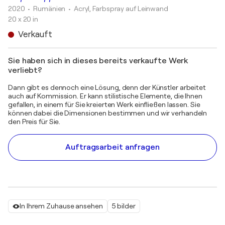
2020
• Rumänien
•
Acryl, Farbspray auf Leinwand
20 x 20 in
Verkauft
Sie haben sich in dieses bereits verkaufte Werk
verliebt?
Dann gibt es dennoch eine Lösung, denn der Künstler arbeitet
auch auf Kommission. Er kann stilistische Elemente, die Ihnen
gefallen, in einem für Sie kreierten Werk einfließen lassen. Sie
können dabei die Dimensionen bestimmen und wir verhandeln
den Preis für Sie.
Auftragsarbeit anfragen
In Ihrem Zuhause ansehen
5 bilder