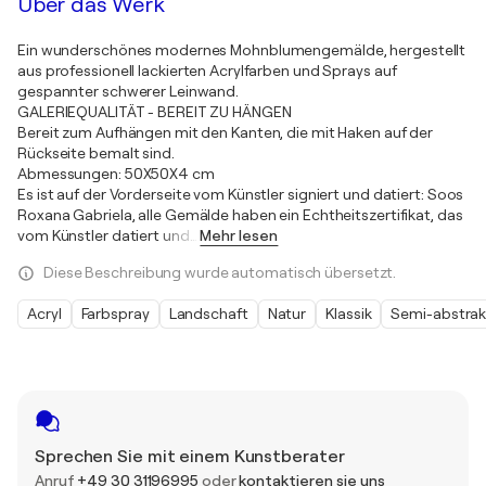
Über das Werk
Ein wunderschönes modernes Mohnblumengemälde, hergestellt
aus professionell lackierten Acrylfarben und Sprays auf
gespannter schwerer Leinwand.
GALERIEQUALITÄT - BEREIT ZU HÄNGEN
Bereit zum Aufhängen mit den Kanten, die mit Haken auf der
Rückseite bemalt sind.
Abmessungen: 50X50X4 cm
Es ist auf der Vorderseite vom Künstler signiert und datiert: Soos
Roxana Gabriela, alle Gemälde haben ein Echtheitszertifikat, das
vom Künstler datiert und
…
Mehr lesen
Diese Beschreibung wurde automatisch übersetzt.
Acryl
Farbspray
Landschaft
Natur
Klassik
Semi-abstrak
Sprechen Sie mit einem Kunstberater
Anruf
+49 30 31196995
oder
kontaktieren sie uns