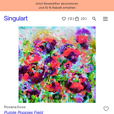
Jetzt Newsletter abonnieren
und 10 % Rabatt erhalten
(
0
)
( 0 )
1
/
5
Roxana Soos
Purple Poppies Field