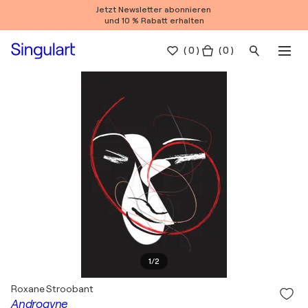
Jetzt Newsletter abonnieren
und 10 % Rabatt erhalten
(
0
)
( 0 )
1
/
2
Roxane Stroobant
Androgyne