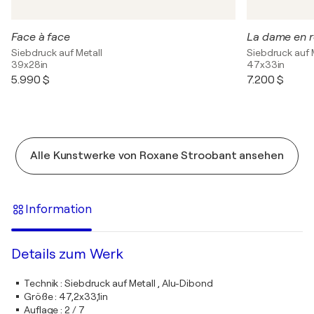
Face à face
La dame en 
Siebdruck auf Metall
Siebdruck auf 
39x28in
47x33in
5.990 $
7.200 $
Alle Kunstwerke von Roxane Stroobant ansehen
Information
Details zum Werk
Technik
:
Siebdruck auf Metall , Alu-Dibond
Größe
:
47,2x33,1in
Auflage
:
2 / 7