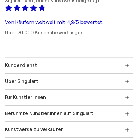
Signiert und jedem Kunstwerk beigefügt.
Von Käufern weltweit mit 4,9/5 bewertet.
Über 20.000 Kundenbewertungen
Kundendienst
Kontaktieren Sie uns
Über Singulart
Versand
Rücknahmerichtlinie
Über uns
Kundenreferenzen
Für Künstler:innen
FAQ
Einen Gutschein verschenken
Partner
Werden Sie Mitglied unseres Handelsprogramms
Singulart als Künstler*in beitreten
Unsere Künstler:innen
Ihr Konto
Berühmte Künstler:innen auf Singulart
Als Künstler anmelden
Singulart-Magazin
Käuferschutz
Jobs
+49 30 31196995
Henri Matisse
Entdecken Sie kuratierte Originalkunst
Kunstwerke zu verkaufen
Marc Chagall
Pablo Picasso