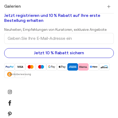
Gemälde zu verkaufen
Salvador Dalí
Galerien
Abstrakte Gemälde zu verkaufen
Banksy
Ölgemälde
Mr. Brainwash
Kunstgalerien in Deutschland
Jetzt registrieren und 10 % Rabatt auf Ihre erste
Landschaftsgemälde
Shepard Fairey
Kunstgalerien in Schweiz
Bestellung erhalten
Drucke
Kunstgalerien in Österreich
Skulpturen
Neuheiten, Empfehlungen von Kuratoren, exklusive Angebote
Acrylgemälde
Geben
Sie
Ihre
E-
Mail-
Jetzt 10 % Rabatt sichern
Adresse
ein
Banküberweisung