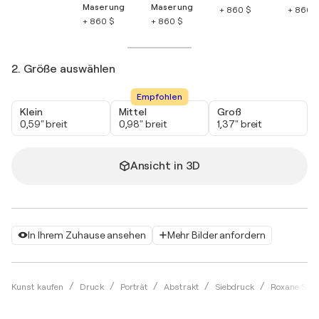
Maserung
Maserung
+ 860 $
+ 860 $
+ 860 $
+ 860 $
2. Größe auswählen
Empfohlen
Klein
Mittel
Groß
0,59" breit
0,98" breit
1,37" breit
Ansicht in 3D
In Ihrem Zuhause ansehen
Mehr Bilder anfordern
Kunst kaufen
Druck
Porträt
Abstrakt
Siebdruck
Roxane Stro