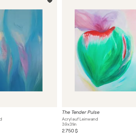
The Tender Pulse
nd
Acryl auf Leinwand
39x31in
2.750 $