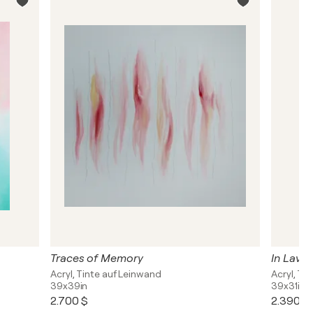
Traces of Memory
In Lave
Acryl, Tinte auf Leinwand
Acryl, Ti
39x39in
39x31in
2.700 $
2.390 $