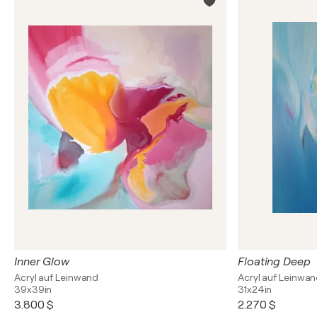
Inner Glow
Floating Deep
Acryl auf Leinwand
Acryl auf Leinwa
39x39in
31x24in
3.800 $
2.270 $