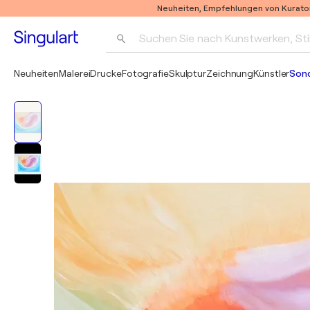
Neuheiten, Empfehlungen von Kurato
Suchen Sie nach Kunstwerken, Sti
Neuheiten
Malerei
Drucke
Fotografie
Skulptur
Zeichnung
Künstler
Son