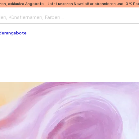
ren, exklusive Angebote –
Jetzt unseren Newsletter abonnieren und 10 % Raba
len, Künstlernamen, Farben …
derangebote