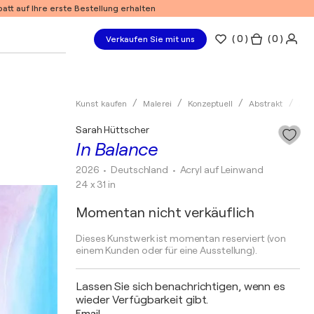
tt auf Ihre erste Bestellung erhalten
(
0
)
( 0 )
Verkaufen Sie mit uns
Kunst kaufen
Malerei
Konzeptuell
Abstrakt
Acr
Sarah Hüttscher
In Balance
2026
• Deutschland
•
Acryl auf Leinwand
24 x 31 in
Momentan nicht verkäuflich
Dieses Kunstwerk ist momentan reserviert (von
einem Kunden oder für eine Ausstellung).
Lassen Sie sich benachrichtigen, wenn es
wieder Verfügbarkeit gibt.
Email