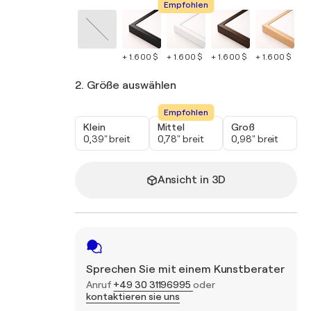
Empfohlen
+ 1.600 $
+ 1.600 $
+ 1.600 $
+ 1.600 $
+ 
2. Größe auswählen
Empfohlen
Klein
Mittel
Groß
0,39" breit
0,78" breit
0,98" breit
Ansicht in 3D
Sprechen Sie mit einem Kunstberater
Anruf
+49 30 31196995
oder
kontaktieren sie uns