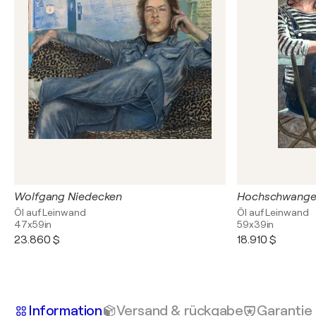
Wolfgang Niedecken
Hochschwange
Öl auf Leinwand
Öl auf Leinwand
47x59in
59x39in
23.860 $
18.910 $
Information
Versand & rückgabe
Garantie