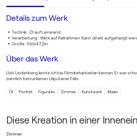
Details zum Werk
Technik
:
Öl auf Leinwand
Verarbeitung
:
Werk auf Keilrahmen. Kann direkt aufgehängt we
Größe
:
59,1x47,2in
Über das Werk
Udo Lindenberg lernte ich bei Filmdreharbeiten kennen. Er war sch
ziemlich betrunkenen Liliputaner Felix
Öl
Porträt
Figurativ
Zimmer
Kunstwerk
Maler
Diese Kreation in einer Innene
Zimmer