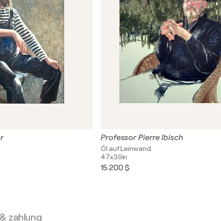
r
Professor Pierre Ibisch
Öl auf Leinwand
47x39in
15.200 $
 & zahlung