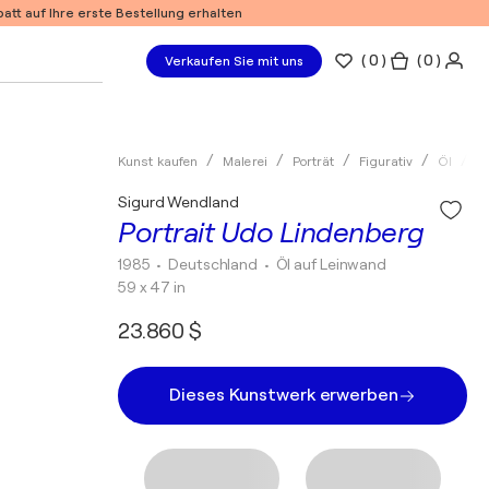
tt auf Ihre erste Bestellung erhalten
(
0
)
( 0 )
Verkaufen Sie mit uns
Kunst kaufen
Malerei
Porträt
Figurativ
Öl
S
Sigurd Wendland
Portrait Udo Lindenberg
1985
• Deutschland
•
Öl auf Leinwand
59 x 47 in
23.860 $
Dieses Kunstwerk erwerben