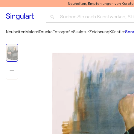
Neuheiten, Empfehlungen von Kurato
Suchen Sie nach Kunstwerken, Sti
Neuheiten
Malerei
Drucke
Fotografie
Skulptur
Zeichnung
Künstler
Son