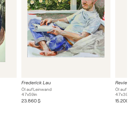
Frederick Lau
Revierfö
Öl auf Leinwand
Öl auf L
47x59in
47x39in
23.860 $
15.200 $