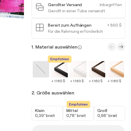
Gerollter Versand
Inbegriffen
Gerollt in einer Tube versandt
Bereit zum Aufhängen
+ 860 $
Für die Rahmung erforderlich
1. Material auswählen
Empfohlen
+ 1.160 $
+ 1.160 $
+ 1.160 $
+ 1.160 $
+ 1
2. Größe auswählen
Empfohlen
Klein
Mittel
Groß
0,39" breit
0,78" breit
0,98" breit