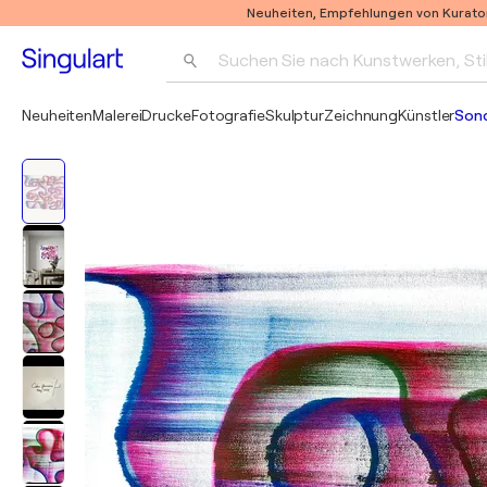
Neuheiten, Empfehlungen von Kurato
Suchen Sie nach Kunstwerken, Sti
Neuheiten
Malerei
Drucke
Fotografie
Skulptur
Zeichnung
Künstler
Son