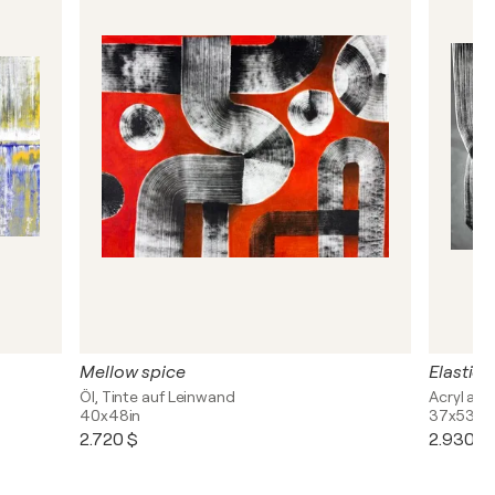
Mellow spice
Elastic 
Öl, Tinte auf Leinwand
Acryl auf
40x48in
37x53in
2.720 $
2.930 $