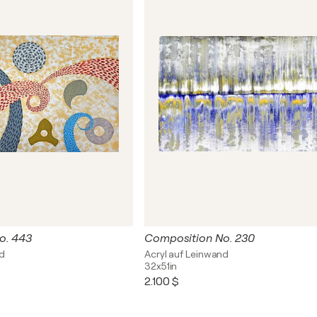
o. 443
Composition No. 230
nd
Acryl auf Leinwand
32x51in
2.100 $