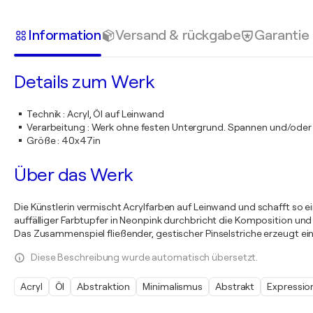
Information
Versand & rückgabe
Garantie
Details zum Werk
Technik
:
Acryl, Öl auf Leinwand
Verarbeitung
:
Werk ohne festen Untergrund. Spannen und/oder
Größe
:
40x47in
Über das Werk
Die Künstlerin vermischt Acrylfarben auf Leinwand und schafft so ein
auffälliger Farbtupfer in Neonpink durchbricht die Komposition und v
Das Zusammenspiel fließender, gestischer Pinselstriche erzeugt e
Diese Beschreibung wurde automatisch übersetzt.
Acryl
Öl
Abstraktion
Minimalismus
Abstrakt
Expressio