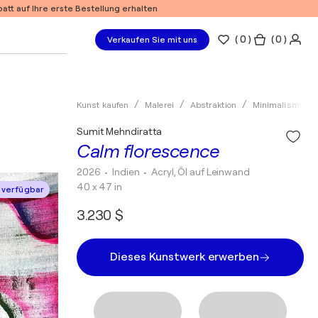
tt auf Ihre erste Bestellung erhalten
(
0
)
( 0 )
Verkaufen Sie mit uns
Kunst kaufen
Malerei
Abstraktion
Minimalismus
Sumit Mehndiratta
Calm florescence
2026
• Indien
•
Acryl, Öl auf Leinwand
40 x 47 in
 verfügbar
3.230 $
Dieses Kunstwerk erwerben