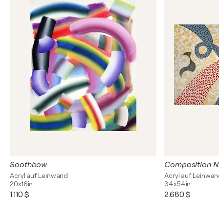
Soothbow
Composition N
Acryl auf Leinwand
Acryl auf Leinwa
20x16in
34x54in
1.110 $
2.680 $