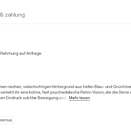
 & zahlung
 Rahmung auf Anfrage.
en reichen, vielschichtigen Hintergrund aus tiefen Blau- und Grüntönen,
erleiht ihr eine kühne, fast psychedelische Retro-Vision, die die Sinne 
inen Eindruck subtiler Bewegung und
…
Mehr lesen
nismus