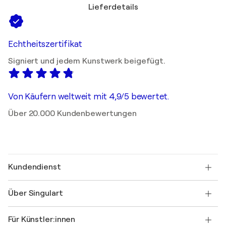
Lieferdetails
Echtheitszertifikat
Signiert und jedem Kunstwerk beigefügt.
Von Käufern weltweit mit 4,9/5 bewertet.
Über 20.000 Kundenbewertungen
Kundendienst
Kontaktieren Sie uns
Über Singulart
Versand
Rücknahmerichtlinie
Über uns
Kundenreferenzen
Für Künstler:innen
FAQ
Einen Gutschein verschenken