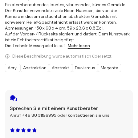
Ein atemberaubendes, buntes, vibrierendes, kühnes Gemälde.
Der Künstler verwendete viele Neon-Nuancen, die von der
Kamera in diesem erstaunlichen abstrakten Gemälde mit
schwerem Relief-Spachtel nicht erfasst werden konnten.
Abmessungen: 150 x 60 x 4 cm, 59 x 23,6 x 0,8 Zoll.
Auf der Vorder- / Rückseite signiert und datiert. Dem Kunstwerk
ist ein Echtheitszertifikat beigefügt.
Die Technik: Messerpalette auf
…
Mehr lesen
Diese Beschreibung wurde automatisch übersetzt.
Acryl
Abstraktion
Abstrakt
Fauvismus
Magenta
Sprechen Sie mit einem Kunstberater
Anruf
+49 30 31196995
oder
kontaktieren sie uns