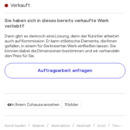
Verkauft
Sie haben sich in dieses bereits verkaufte Werk
verliebt?
Dann gibt es dennoch eine Lösung, denn der Künstler arbeitet
auch auf Kommission. Er kann stilistische Elemente, die Ihnen
gefallen, in einem für Sie kreierten Werk einfließen lassen. Sie
können dabei die Dimensionen bestimmen und wir verhandeln
den Preis für Sie.
Auftragsarbeit anfragen
In Ihrem Zuhause ansehen
11 bilder
Kunst kaufen
Malerei
Abstraktion
Abstrakt
Acryl
Tiberiu So