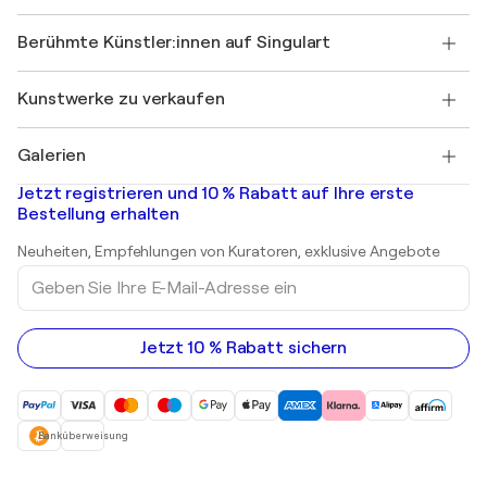
Partner
Werden Sie Mitglied unseres Handelsprogramms
Singulart als Künstler*in beitreten
Unsere Künstler:innen
Ihr Konto
Berühmte Künstler:innen auf Singulart
Als Künstler anmelden
Singulart-Magazin
Käuferschutz
Jobs
+49 30 31196995
Henri Matisse
Entdecken Sie kuratierte Originalkunst
Kunstwerke zu verkaufen
Marc Chagall
Pablo Picasso
Gemälde zu verkaufen
Salvador Dalí
Galerien
Abstrakte Gemälde zu verkaufen
Banksy
Ölgemälde
Mr. Brainwash
Kunstgalerien in Deutschland
Jetzt registrieren und 10 % Rabatt auf Ihre erste
Landschaftsgemälde
Shepard Fairey
Kunstgalerien in Schweiz
Bestellung erhalten
Drucke
Kunstgalerien in Österreich
Skulpturen
Neuheiten, Empfehlungen von Kuratoren, exklusive Angebote
Acrylgemälde
Geben
Sie
Ihre
E-
Mail-
Jetzt 10 % Rabatt sichern
Adresse
ein
Banküberweisung