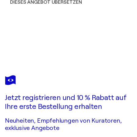
DIESES ANGEBOT ÜBERSETZEN
TIBERIU SOOS
Happy Gypsy Girl
Sie haben sich in dieses bereits verkaufte Werk verliebt?
Jetzt registrieren und 10 % Rabatt auf
Auftragsarbeit anfragen
Ihre erste Bestellung erhalten
Neuheiten, Empfehlungen von Kuratoren,
exklusive Angebote