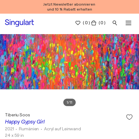
Jetzt Newsletter abonnieren
und 10 % Rabatt erhalten
(
0
)
( 0 )
1
/
11
Tiberiu Soos
Happy Gypsy Girl
2021
• Rumänien
•
Acryl auf Leinwand
24 x 59 in