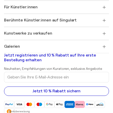
Über uns
Kundenreferenzen
Für Künstler:innen
FAQ
Einen Gutschein verschenken
Partner
Werden Sie Mitglied unseres Handelsprogramms
Singulart als Künstler*in beitreten
Unsere Künstler:innen
Ihr Konto
Berühmte Künstler:innen auf Singulart
Als Künstler anmelden
Singulart-Magazin
Käuferschutz
Jobs
+49 30 31196995
Henri Matisse
Entdecken Sie kuratierte Originalkunst
Kunstwerke zu verkaufen
Marc Chagall
Pablo Picasso
Gemälde zu verkaufen
Salvador Dalí
Galerien
Abstrakte Gemälde zu verkaufen
Banksy
Ölgemälde
Mr. Brainwash
Kunstgalerien in Deutschland
Jetzt registrieren und 10 % Rabatt auf Ihre erste
Landschaftsgemälde
Shepard Fairey
Kunstgalerien in Schweiz
Bestellung erhalten
Drucke
Kunstgalerien in Österreich
Skulpturen
Neuheiten, Empfehlungen von Kuratoren, exklusive Angebote
Acrylgemälde
Geben
Sie
Ihre
E-
Mail-
Jetzt 10 % Rabatt sichern
Adresse
ein
Banküberweisung