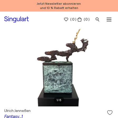
Jetzt Newsletter abonnieren
und 10 % Rabatt erhalten
(
0
)
( 0 )
1
/
6
Ulrich Jenneßen
Fantasy_1