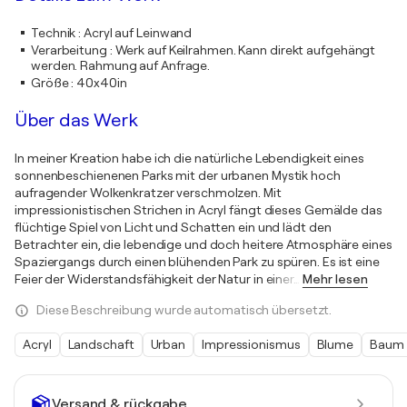
Technik
:
Acryl auf Leinwand
Verarbeitung
:
Werk auf Keilrahmen. Kann direkt aufgehängt
werden. Rahmung auf Anfrage.
Größe
:
40x40in
Über das Werk
In meiner Kreation habe ich die natürliche Lebendigkeit eines
sonnenbeschienenen Parks mit der urbanen Mystik hoch
aufragender Wolkenkratzer verschmolzen. Mit
impressionistischen Strichen in Acryl fängt dieses Gemälde das
flüchtige Spiel von Licht und Schatten ein und lädt den
Betrachter ein, die lebendige und doch heitere Atmosphäre eines
Spaziergangs durch einen blühenden Park zu spüren. Es ist eine
Feier der Widerstandsfähigkeit der Natur in einer
…
Mehr lesen
Diese Beschreibung wurde automatisch übersetzt.
Acryl
Landschaft
Urban
Impressionismus
Blume
Baum
Versand & rückgabe