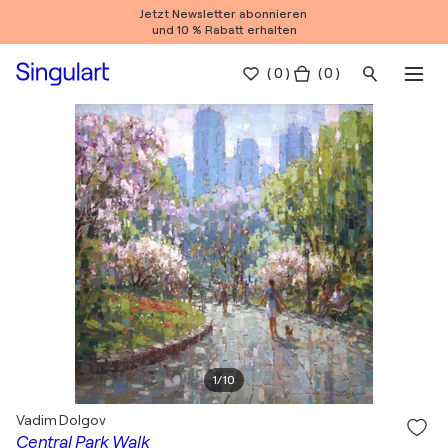
Jetzt Newsletter abonnieren
und 10 % Rabatt erhalten
(
0
)
( 0 )
1
/
10
Vadim Dolgov
Central Park Walk