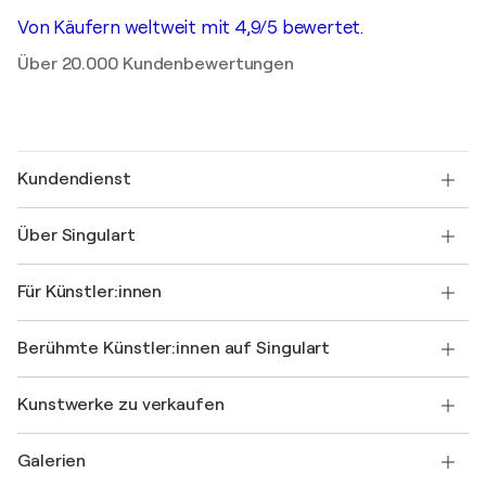
Von Käufern weltweit mit 4,9/5 bewertet.
Über 20.000 Kundenbewertungen
Kundendienst
Kontaktieren Sie uns
Über Singulart
Versand
Rücknahmerichtlinie
Über uns
Kundenreferenzen
Für Künstler:innen
FAQ
Einen Gutschein verschenken
Partner
Werden Sie Mitglied unseres Handelsprogramms
Singulart als Künstler*in beitreten
Unsere Künstler:innen
Ihr Konto
Berühmte Künstler:innen auf Singulart
Als Künstler anmelden
Singulart-Magazin
Käuferschutz
Jobs
+49 30 31196995
Henri Matisse
Entdecken Sie kuratierte Originalkunst
Kunstwerke zu verkaufen
Marc Chagall
Pablo Picasso
Gemälde zu verkaufen
Salvador Dalí
Galerien
Abstrakte Gemälde zu verkaufen
Banksy
Ölgemälde