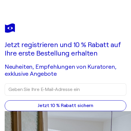
VADIM DOLGOV
Central Park Walk
Sie haben sich in dieses bereits verkaufte Werk verliebt?
Jetzt registrieren und 10 % Rabatt auf
Auftragsarbeit anfragen
Ihre erste Bestellung erhalten
Neuheiten, Empfehlungen von Kuratoren,
exklusive Angebote
Jetzt 10 % Rabatt sichern