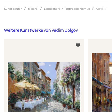
Kunst kaufen
Malerei
Landschaft
Impressionismus
Acryl
Va
Weitere Kunstwerke von
Vadim Dolgov