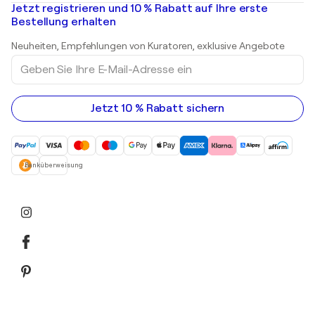
Mr. Brainwash
Kunstgalerien in Deutschland
Jetzt registrieren und 10 % Rabatt auf Ihre erste
Landschaftsgemälde
Shepard Fairey
Kunstgalerien in Schweiz
Bestellung erhalten
Drucke
Kunstgalerien in Österreich
Skulpturen
Neuheiten, Empfehlungen von Kuratoren, exklusive Angebote
Acrylgemälde
Geben
Sie
Ihre
E-
Mail-
Jetzt 10 % Rabatt sichern
Adresse
ein
Banküberweisung