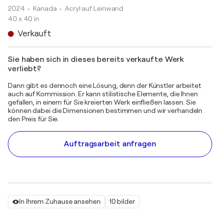
2024
• Kanada
•
Acryl auf Leinwand
40 x 40 in
Verkauft
Sie haben sich in dieses bereits verkaufte Werk
verliebt?
Dann gibt es dennoch eine Lösung, denn der Künstler arbeitet
auch auf Kommission. Er kann stilistische Elemente, die Ihnen
gefallen, in einem für Sie kreierten Werk einfließen lassen. Sie
können dabei die Dimensionen bestimmen und wir verhandeln
den Preis für Sie.
Auftragsarbeit anfragen
In Ihrem Zuhause ansehen
10 bilder