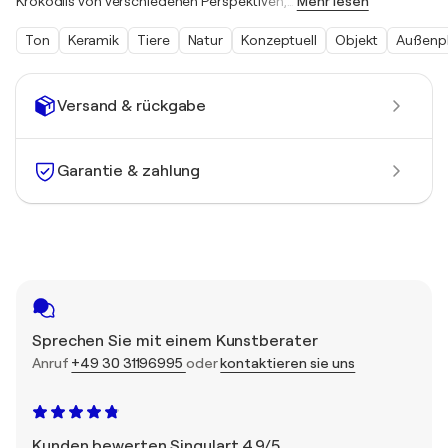
Krokodils von verschiedenen Perspektiven,
…
Mehr lesen
Ton
Keramik
Tiere
Natur
Konzeptuell
Objekt
Außenpl
Versand & rückgabe
Garantie & zahlung
Sprechen Sie mit einem Kunstberater
Anruf
+49 30 31196995
oder
kontaktieren sie uns
Kunden bewerten Singulart 4,9/5