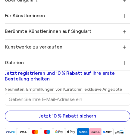
Über Singulart
Versand
Rücknahmerichtlinie
Über uns
Kundenreferenzen
Für Künstler:innen
FAQ
Einen Gutschein verschenken
Partner
Werden Sie Mitglied unseres Handelsprogramms
Singulart als Künstler*in beitreten
Unsere Künstler:innen
Ihr Konto
Berühmte Künstler:innen auf Singulart
Als Künstler anmelden
Singulart-Magazin
Käuferschutz
Jobs
+49 30 31196995
Henri Matisse
Entdecken Sie kuratierte Originalkunst
Kunstwerke zu verkaufen
Marc Chagall
Pablo Picasso
Gemälde zu verkaufen
Salvador Dalí
Galerien
Abstrakte Gemälde zu verkaufen
Banksy
Ölgemälde
Mr. Brainwash
Kunstgalerien in Deutschland
Jetzt registrieren und 10 % Rabatt auf Ihre erste
Landschaftsgemälde
Shepard Fairey
Kunstgalerien in Schweiz
Bestellung erhalten
Drucke
Kunstgalerien in Österreich
Skulpturen
Neuheiten, Empfehlungen von Kuratoren, exklusive Angebote
Acrylgemälde
Geben
Sie
Ihre
E-
Mail-
Jetzt 10 % Rabatt sichern
Adresse
ein