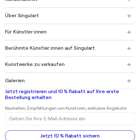
Kontaktieren Sie uns
Über Singulart
Versand
Rücknahmerichtlinie
Über uns
Kundenreferenzen
Für Künstler:innen
FAQ
Einen Gutschein verschenken
Partner
Werden Sie Mitglied unseres Handelsprogramms
Singulart als Künstler*in beitreten
Unsere Künstler:innen
Ihr Konto
Berühmte Künstler:innen auf Singulart
Als Künstler anmelden
Singulart-Magazin
Käuferschutz
Jobs
+49 30 31196995
Henri Matisse
Entdecken Sie kuratierte Originalkunst
Kunstwerke zu verkaufen
Marc Chagall
Pablo Picasso
Gemälde zu verkaufen
Salvador Dalí
Galerien
Abstrakte Gemälde zu verkaufen
Banksy
Ölgemälde
Mr. Brainwash
Kunstgalerien in Deutschland
Jetzt registrieren und 10 % Rabatt auf Ihre erste
Landschaftsgemälde
Shepard Fairey
Kunstgalerien in Schweiz
Bestellung erhalten
Drucke
Kunstgalerien in Österreich
Skulpturen
Neuheiten, Empfehlungen von Kuratoren, exklusive Angebote
Acrylgemälde
Geben
Sie
Ihre
E-
Mail-
Jetzt 10 % Rabatt sichern