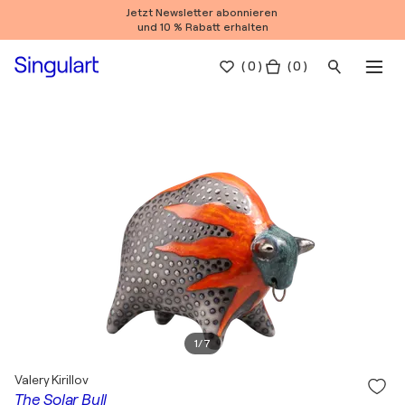
Jetzt Newsletter abonnieren
und 10 % Rabatt erhalten
(
0
)
( 0 )
1
/
7
Valery Kirillov
The Solar Bull