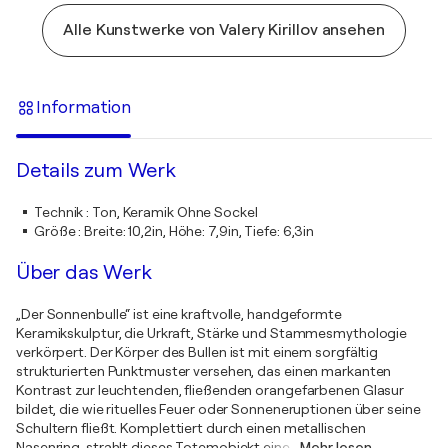
Alle Kunstwerke von Valery Kirillov ansehen
Information
Details zum Werk
Technik
:
Ton, Keramik Ohne Sockel
Größe
:
Breite: 10,2in, Höhe: 7,9in, Tiefe: 6,3in
Über das Werk
„Der Sonnenbulle“ ist eine kraftvolle, handgeformte
Keramikskulptur, die Urkraft, Stärke und Stammesmythologie
verkörpert. Der Körper des Bullen ist mit einem sorgfältig
strukturierten Punktmuster versehen, das einen markanten
Kontrast zur leuchtenden, fließenden orangefarbenen Glasur
bildet, die wie rituelles Feuer oder Sonneneruptionen über seine
Schultern fließt. Komplettiert durch einen metallischen
Nasenring, strahlt dieses Totemobjekt eine
…
Mehr lesen