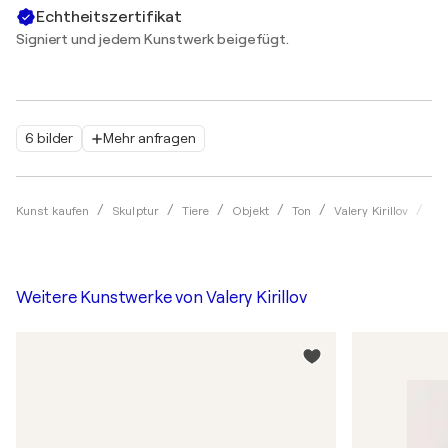
Echtheitszertifikat
Signiert und jedem Kunstwerk beigefügt.
6 bilder
Mehr anfragen
The
Kunst kaufen
Skulptur
Tiere
Objekt
Ton
Valery Kirillov
Weitere Kunstwerke von
Valery Kirillov