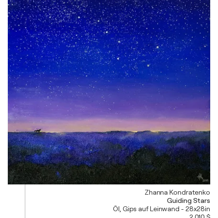
Zhanna Kondratenko
Guiding Stars
Öl, Gips auf Leinwand - 28x28in
2.010 $