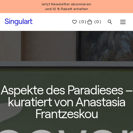
Jetzt Newsletter abonnieren
und 10 % Rabatt erhalten
(
0
)
( 0 )
Aspekte des Paradieses –
kuratiert von Anastasia
Frantzeskou