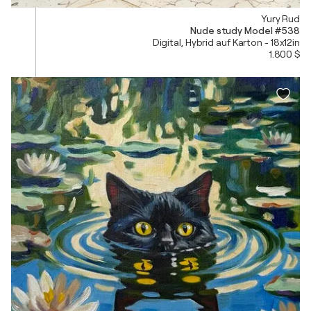
Yury Rud
Nude study Model #538
Digital, Hybrid auf Karton - 18x12in
1.800 $