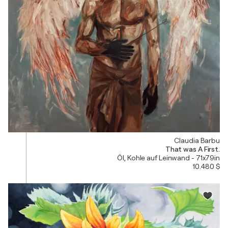
Claudia Barbu
That was A First.
Öl, Kohle auf Leinwand - 71x79in
10.480 $