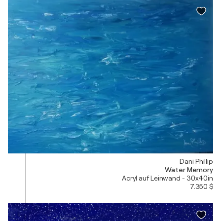
Dani Phillip
Water Memory
Acryl auf Leinwand - 30x40in
7.350 $