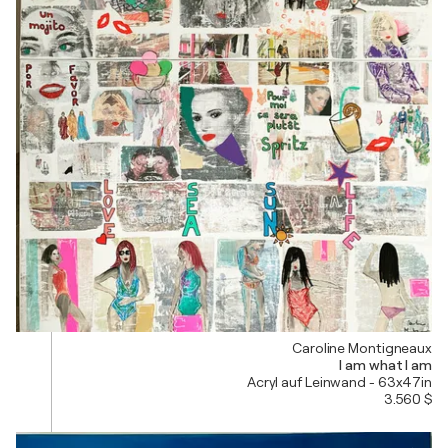
Caroline Montigneaux
I am what I am
Acryl auf Leinwand - 63x47in
3.560 $