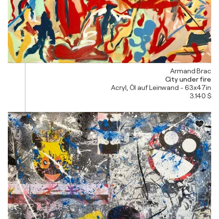
Armand Brac
City under fire
Acryl, Öl auf Leinwand - 63x47in
3.140 $