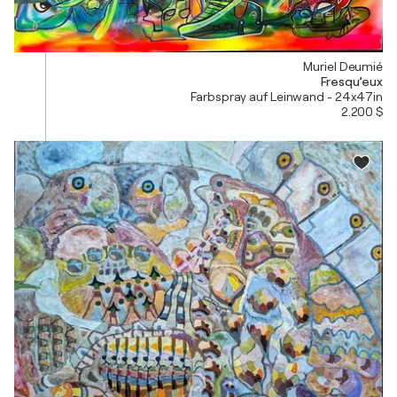
Muriel Deumié
Fresqu’eux
Farbspray auf Leinwand - 24x47in
2.200 $