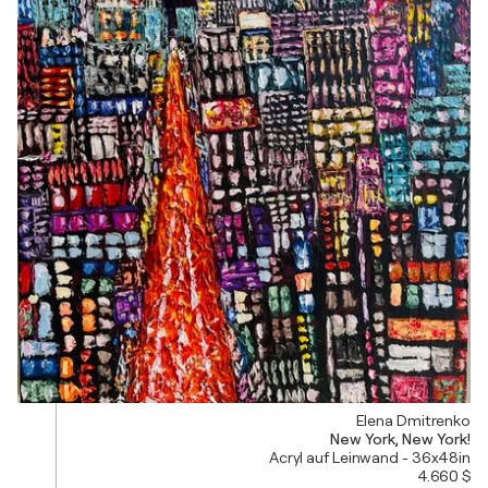
Elena Dmitrenko
New York, New York!
Acryl auf Leinwand - 36x48in
4.660 $