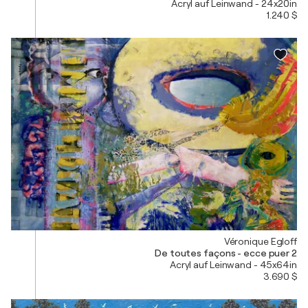
Acryl auf Leinwand - 24x20in
1.240 $
Véronique Egloff
De toutes façons - ecce puer 2
Acryl auf Leinwand - 45x64in
3.690 $