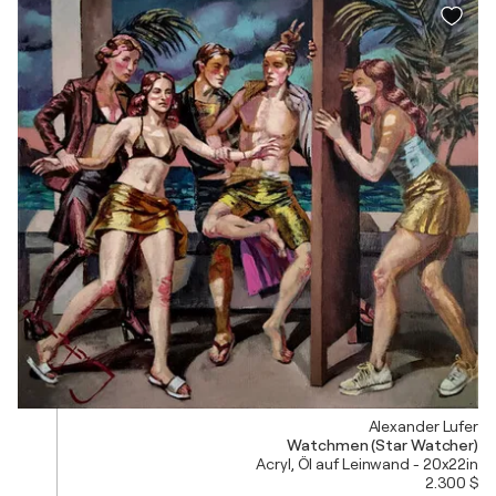
Alexander Lufer
Watchmen (Star Watcher)
Acryl, Öl auf Leinwand - 20x22in
2.300 $