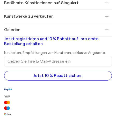
Ihr Konto
Berühmte Künstler:innen auf Singulart
Als Künstler anmelden
Singulart-Magazin
Käuferschutz
Jobs
+49 30 31196995
Henri Matisse
Entdecken Sie kuratierte Originalkunst
Kunstwerke zu verkaufen
Marc Chagall
Pablo Picasso
Gemälde zu verkaufen
Salvador Dalí
Galerien
Abstrakte Gemälde zu verkaufen
Banksy
Ölgemälde
Mr. Brainwash
Kunstgalerien in Deutschland
Jetzt registrieren und 10 % Rabatt auf Ihre erste
Landschaftsgemälde
Shepard Fairey
Kunstgalerien in Schweiz
Bestellung erhalten
Drucke
Kunstgalerien in Österreich
Skulpturen
Neuheiten, Empfehlungen von Kuratoren, exklusive Angebote
Acrylgemälde
Geben
Sie
Ihre
E-
Mail-
Jetzt 10 % Rabatt sichern
Adresse
ein