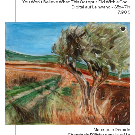
You Won’t Believe What This Octopus Did With a Coconut 
Digital auf Leinwand - 35x47in
7.190 $
Marie-josé Deroide
Chemin de l'Olivier dans la ruffe