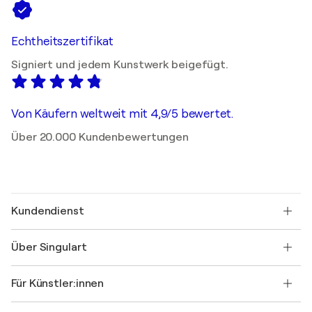
Echtheitszertifikat
Signiert und jedem Kunstwerk beigefügt.
Von Käufern weltweit mit 4,9/5 bewertet.
Über 20.000 Kundenbewertungen
Kundendienst
Kontaktieren Sie uns
Über Singulart
Versand
Rücknahmerichtlinie
Über uns
Kundenreferenzen
Für Künstler:innen
FAQ
Einen Gutschein verschenken
Partner
Werden Sie Mitglied unseres Handelsprogramms
Singulart als Künstler*in beitreten
Unsere Künstler:innen