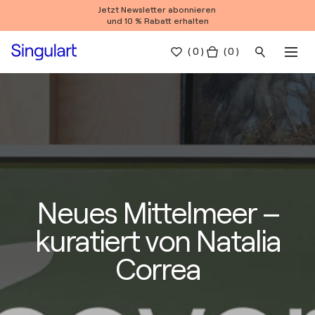
Jetzt Newsletter abonnieren
und 10 % Rabatt erhalten
(
0
)
( 0 )
Neues Mittelmeer –
kuratiert von Natalia
Correa