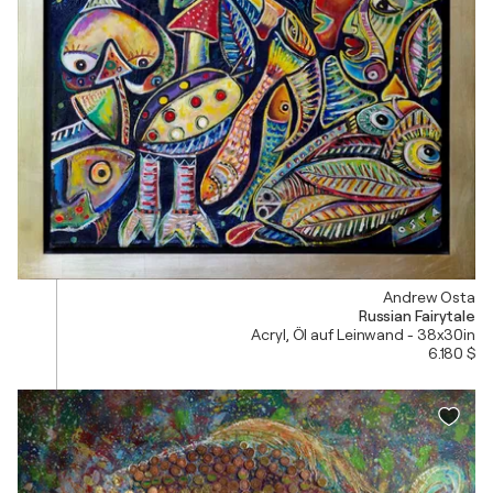
Andrew Osta
Russian Fairytale
Acryl, Öl auf Leinwand - 38x30in
6.180 $