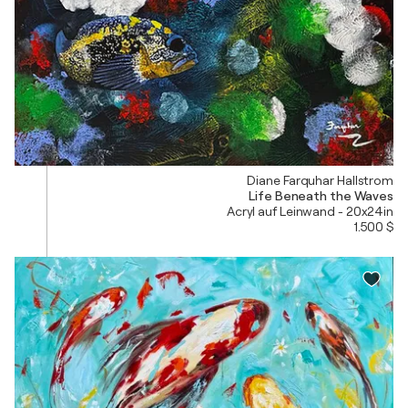
Diane Farquhar Hallstrom
Life Beneath the Waves
Acryl auf Leinwand - 20x24in
1.500 $