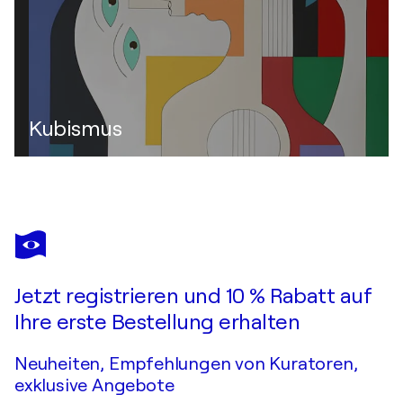
Kubismus
Jetzt registrieren und 10 % Rabatt auf
Ihre erste Bestellung erhalten
Neuheiten, Empfehlungen von Kuratoren,
exklusive Angebote