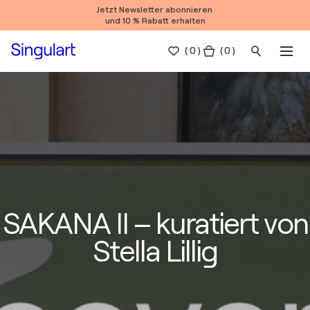
Jetzt Newsletter abonnieren
und 10 % Rabatt erhalten
(
0
)
( 0 )
SAKANA II – kuratiert von
Stella Lillig