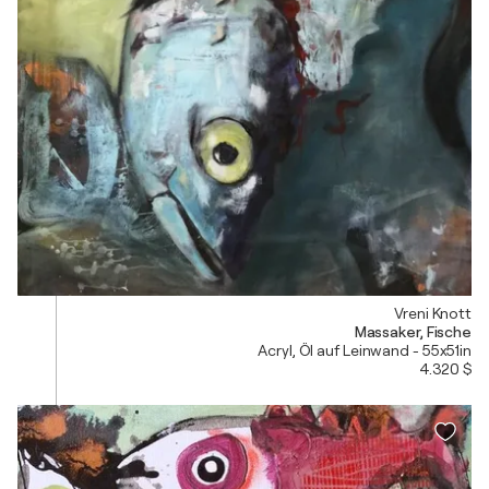
Vreni Knott
Massaker, Fische
Acryl, Öl auf Leinwand - 55x51in
4.320 $