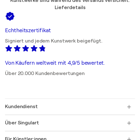
Kunstwerke sind während des Versands versichert.
Lieferdetails
Echtheitszertifikat
Signiert und jedem Kunstwerk beigefügt.
Von Käufern weltweit mit 4,9/5 bewertet.
Über 20.000 Kundenbewertungen
Kundendienst
Kontaktieren Sie uns
Über Singulart
Versand
Rücknahmerichtlinie
Über uns
Kundenreferenzen
Für Künstler:innen
FAQ