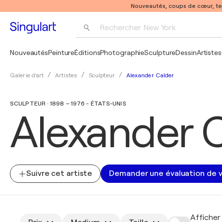
Nouveautés, coups de cœur, t
Rechercher 
New York
Photographie
Nouveautés
Peinture
Éditions
Photographie
Sculpture
Dessin
Artistes
Pop Art
Alexander Calder
Galerie d'art
Artistes
Sculpteur
Pablo Picasso
SCULPTEUR · 1898 – 1976 - ÉTATS-UNIS
Alexander 
Suivre cet artiste
Demander une évaluation de 
Afficher