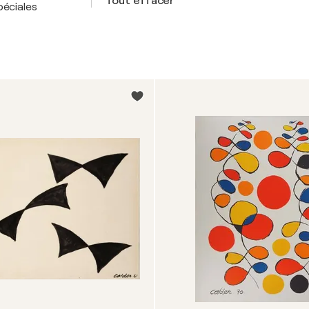
Tout effacer
péciales
des figures en fil de fer et d
de la couleur et de la forme. La
œuvres d'Alexander Calder à 
éventail de collectionneurs.
Financièrement, l'art de Calde
années, la valeur de son trava
stables atteignant des prix él
l'influence durable de Calder 
modernistes pionnières.
Il est important de noter que 
remet en question les notio
mouvement et l'équilibre comm
son style ludique et fantaisis
qui sous-tendent son travail. 
joie qui font que l'œuvre de Ca
à son attrait et à sa valeur dur
Dans l’ensemble, acheter l’art
de l’art qui résume l’innovation,
travail de Calder enrichit non
offre également une valeur sub