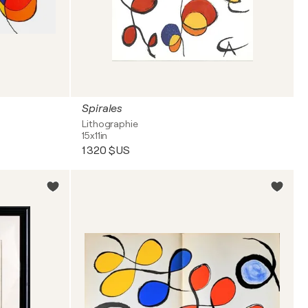
Spirales
Lithographie
15x11in
1 320 $US