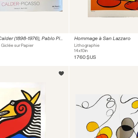
Alexander Calder (1898-1976), Pablo Picasso (1881-1973), Seven Black, Red and Blue, 1947, copyright 2021 Calder Foundation, NewYork/Artists Rights Society (ARS), New York, Printed in the USA
Hommage à San Lazzaro
 Giclée sur Papier
Lithographie
14x10in
1 760 $US