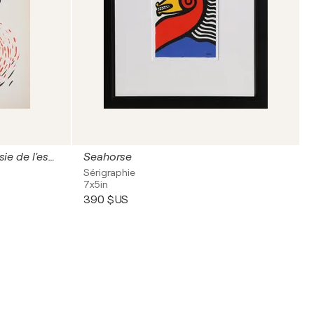
Formes en mouvement (Poésie de l'espace)
Seahorse
Sérigraphie
7x5in
390 $US