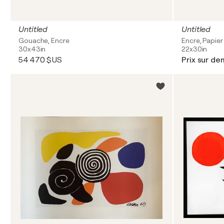
Untitled
Untitled
Gouache, Encre
Encre, Papier
30x43in
22x30in
54 470 $US
Prix sur d