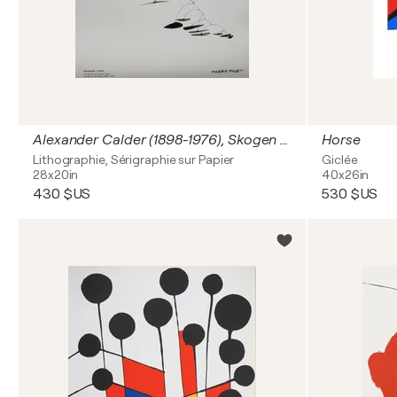
Alexander Calder (1898-1976), Skogen är det bästa stället, 1945, copyright Calder Foundation, New York/ARS, 2015, Printed in Sweden
Horse
Lithographie, Sérigraphie sur Papier
Giclée
28x20in
40x26in
430 $US
530 $US