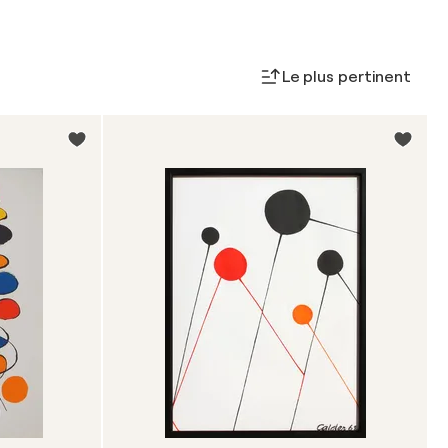
es peintures, toutes marquées par une utilisation ludique
 diversité et l'inventivité du travail de Calder rendent les
vendre incroyablement recherchées, attirant un large
Le plus pertinent
r s'est avéré être un investissement solide. Au fil des
il s'est considérablement appréciée, ses mobiles et ses
evés aux enchères. Cette appréciation reflète à la fois
dans le monde de l'art et la demande croissante d'œuvres
les contributions de Calder sont multiformes. Son travail
ns traditionnelles de sculpture en introduisant le
e éléments essentiels. Certains critiques affirment que
te dément la maîtrise technique et la réflexion profonde
Cependant, c'est précisément cette accessibilité et cette
lder est appréciée par un large public, contribuant ainsi
ables.
 d’Alexander Calder, c’est acquérir un morceau d’histoire
 la fantaisie et l’exploration artistique révolutionnaire. Le
 seulement les collections sur le plan esthétique, mais
stantielle en tant qu'actif financier. Son héritage dans