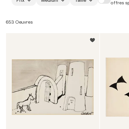
Prix
Medium
Taille
offres s
653 Oeuvres