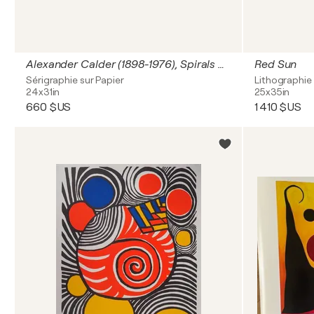
Alexander Calder (1898-1976), Spirals and Petals, 1969, copyright 2003 by SABAM, Belgique
Red Sun
Sérigraphie sur Papier
Lithographie
24x31in
25x35in
660 $US
1 410 $US