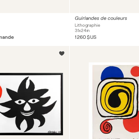
le monde de l'art continue d'in
pertinent et recherché dans l
Guirlandes de couleurs
Lithographie
31x24in
emande
1 260 $US