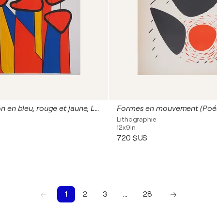
Composition en bleu, rouge et jaune, Lithographie originale
Lithographie
12x9in
720 $US
1
2
3
…
28