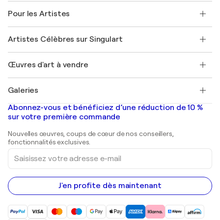
A propos de nous
Témoignages de clients
Pour les Artistes
FAQ
Offrir une carte cadeau
Sociétés affiliées
Rejoignez notre programme commercial
Rejoindre Singulart en tant qu'artiste
Nos artistes
Mon compte
Artistes Célèbres sur Singulart
Se connecter en tant qu'Artiste
Magazine Singulart
Protection acheteur
Emplois
+33 1 76 44 06 42
Henri Matisse
Découvrez une sélection d'art original
Œuvres d'art à vendre
Marc Chagall
Pablo Picasso
Tableaux à vendre
Salvador Dalí
Galeries
Tableaux abstraits à vendre
Banksy
Peintures à l'huile
Mr. Brainwash
Galeries d'art en France
Abonnez-vous et bénéficiez d’une réduction de 10 %
Peintures de paysage
Shepard Fairey
Galeries d'art en Belgique
sur votre première commande
Estampes
Sculptures
Nouvelles œuvres, coups de cœur de nos conseillers,
Peintures acryliques
fonctionnalités exclusives.
Saisissez
votre
adresse
e-
mail
J'en profite dès maintenant