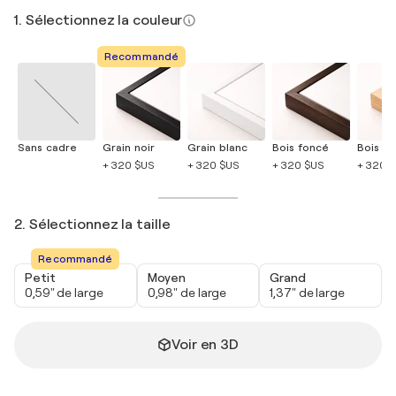
1. Sélectionnez la couleur
Recommandé
Sans cadre
Grain noir
Grain blanc
Bois foncé
Bois cla
+ 320 $US
+ 320 $US
+ 320 $US
+ 320 
2. Sélectionnez la taille
Recommandé
Petit
Moyen
Grand
0,59" de large
0,98" de large
1,37" de large
Voir en 3D