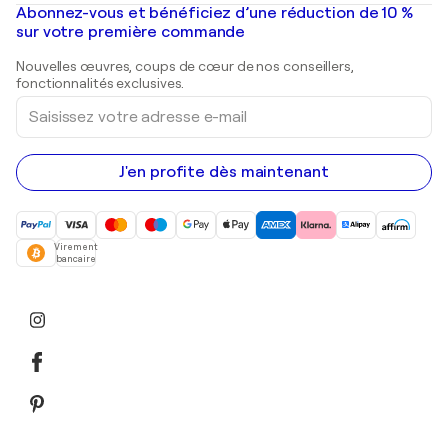
Mr. Brainwash
Galeries d'art en France
Abonnez-vous et bénéficiez d’une réduction de 10 %
Peintures de paysage
Shepard Fairey
Galeries d'art en Belgique
sur votre première commande
Estampes
Sculptures
Nouvelles œuvres, coups de cœur de nos conseillers,
Peintures acryliques
fonctionnalités exclusives.
Saisissez
votre
adresse
e-
mail
J'en profite dès maintenant
Virement
bancaire