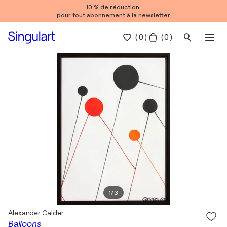
10 % de réduction
pour tout abonnement à la newsletter
(
0
)
( 0 )
1
/
3
Alexander Calder
Balloons