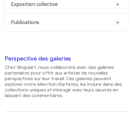
1978
Exposition collective
Carre D'Artistes Gallery / CARRE D ARTISTES -
paris, new york, amsterdam, France
Techniques
2022
Dessinateur
Publications
Looking for Frida Kahlo / Drents Museum - Assen,
Pays-Bas
2024
MAGZOID LUXURY MAGAZINE
- unveiling Humanity
2023
Omroep Max
- participant on national tv show in
Perspective des galeries
the Netherlands: "stars on the canvas"
Chez Singulart, nous collaborons avec des galeries
2022
partenaires pour offrir aux artistes de nouvelles
perspectives sur leur travail. Ces galeries peuvent
Edge of Humanity Magazine
- no title
explorer notre sélection d'artistes, les inclure dans des
2020
collections uniques et interagir avec leurs œuvres en
&C magazine
- no title
laissant des commentaires.
2020
GQ Magazine UK
- no title
2019
Trendy Art Ideas
- draw realistic portraits by Denny
Stoekenbroek