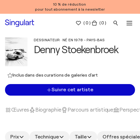
10 % de réduction
pour tout abonnement à la newsletter
(
0
)
( 0 )
DESSINATEUR · NÉ EN 1978 - PAYS-BAS
Denny Stoekenbroek
Inclus dans des curations de galeries d'art
Suivre cet artiste
Œuvres
Biographie
Parcours artistique
Perspect
Prix
Technique
Taille
Offres spéciale