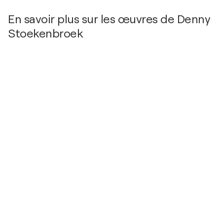
2016
En savoir plus sur les œuvres de Denny
the affortable artblog
- Denny Stoekenbroek
Stoekenbroek
2016
VOGUE (UK)
- no title