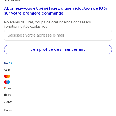
Banksy
Peintures à l'huile
Mr. Brainwash
Galeries d'art en France
Abonnez-vous et bénéficiez d’une réduction de 10 %
Peintures de paysage
Shepard Fairey
Galeries d'art en Belgique
sur votre première commande
Estampes
Sculptures
Nouvelles œuvres, coups de cœur de nos conseillers,
Peintures acryliques
fonctionnalités exclusives.
Saisissez
votre
adresse
e-
mail
J'en profite dès maintenant