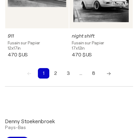
911
night shift
Fusain sur Papier
Fusain sur Papier
12x17in
17x12in
470 $US
470 $US
1
2
3
…
8
1
2
3
4
5
6
7
8
Denny Stoekenbroek
Pays-Bas