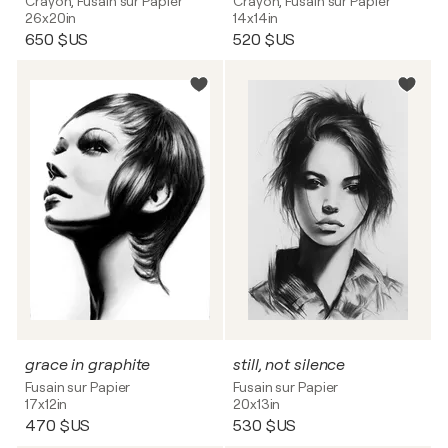
Crayon, Fusain sur Papier
Crayon, Fusain sur Papier
26x20in
14x14in
650 $US
520 $US
grace in graphite
still, not silence
Fusain sur Papier
Fusain sur Papier
17x12in
20x13in
470 $US
530 $US