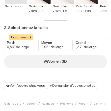
Sans cadre
Grain noir
Grain blanc
Bois foncé
Bois cla
+ 320 $US
+ 320 $US
+ 320 $US
+ 320 
2. Sélectionnez la taille
Recommandé
Petit
Moyen
Grand
0,59" de large
0,98" de large
1,37" de large
Voir en 3D
Voir l'œuvre chez vous
Demander d'autres photos
Galerie d'art
Dessin
Scandale
Réalisme
Fusain
Denny Stoek