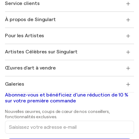
Service clients
Nous contacter
À propos de Singulart
Expédition
Politique de retour
A propos de nous
Témoignages de clients
Pour les Artistes
FAQ
Offrir une carte cadeau
Sociétés affiliées
Rejoignez notre programme commercial
Rejoindre Singulart en tant qu'artiste
Nos artistes
Mon compte
Artistes Célèbres sur Singulart
Se connecter en tant qu'Artiste
Magazine Singulart
Protection acheteur
Emplois
+33 1 76 44 06 42
Henri Matisse
Découvrez une sélection d'art original
Œuvres d'art à vendre
Marc Chagall
Pablo Picasso
Tableaux à vendre
Salvador Dalí
Galeries
Tableaux abstraits à vendre
Banksy
Peintures à l'huile
Mr. Brainwash
Galeries d'art en France
Abonnez-vous et bénéficiez d’une réduction de 10 %
Peintures de paysage
Shepard Fairey
Galeries d'art en Belgique
sur votre première commande
Estampes
Sculptures
Nouvelles œuvres, coups de cœur de nos conseillers,
Peintures acryliques
fonctionnalités exclusives.
Saisissez
votre
adresse
e-