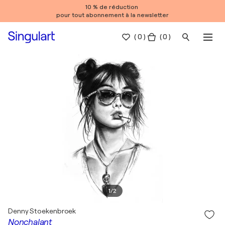
10 % de réduction
pour tout abonnement à la newsletter
(
0
)
( 0 )
1
/
2
Denny Stoekenbroek
Nonchalant