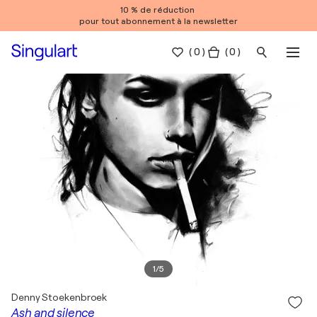
10 % de réduction
pour tout abonnement à la newsletter
(
0
)
( 0 )
1
/
5
Denny Stoekenbroek
Ash and silence