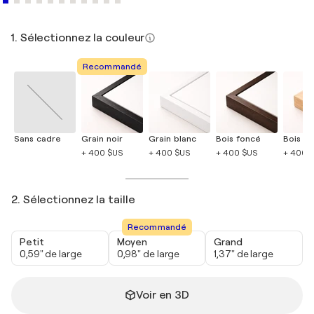
1. Sélectionnez la couleur
Recommandé
Sans cadre
Grain noir
Grain blanc
Bois foncé
Bois cla
+ 400 $US
+ 400 $US
+ 400 $US
+ 400 
2. Sélectionnez la taille
Recommandé
Petit
Moyen
Grand
0,59" de large
0,98" de large
1,37" de large
Voir en 3D