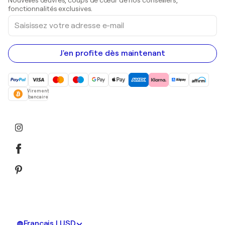
Nouvelles œuvres, coups de cœur de nos conseillers,
Peintures acryliques
fonctionnalités exclusives.
Saisissez
votre
adresse
e-
mail
J'en profite dès maintenant
Virement
bancaire
Français | USD