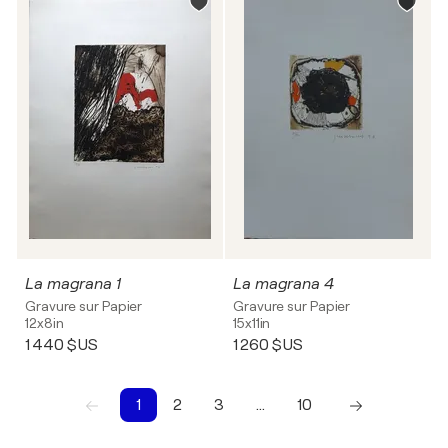
La magrana 1
La magrana 4
Gravure sur Papier
Gravure sur Papier
12x8in
15x11in
1 440 $US
1 260 $US
1
2
3
…
10
1
2
3
4
5
6
7
8
9
10