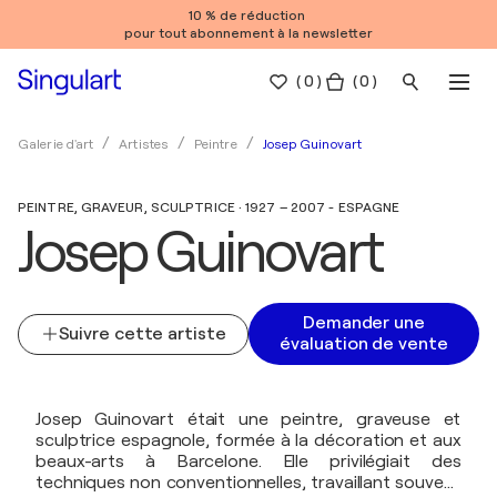
10 % de réduction
pour tout abonnement à la newsletter
(
0
)
( 0 )
Josep Guinovart
Galerie d'art
Artistes
Peintre
PEINTRE, GRAVEUR, SCULPTRICE · 1927 – 2007 - ESPAGNE
Josep Guinovart
Demander une
Suivre cette artiste
évaluation de vente
Josep Guinovart était une peintre, graveuse et
sculptrice espagnole, formée à la décoration et aux
beaux-arts à Barcelone. Elle privilégiait des
techniques non conventionnelles, travaillant souvent