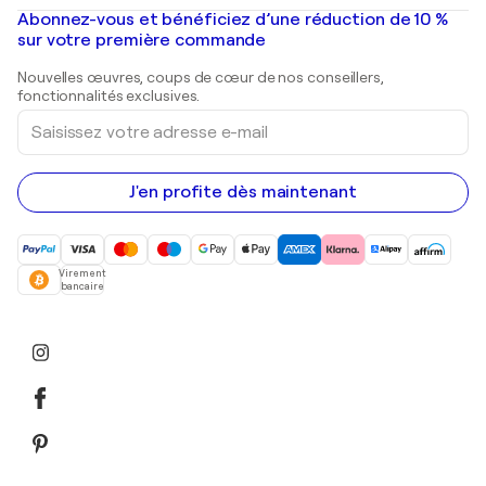
Peintures à l'huile
Mr. Brainwash
Galeries d'art en France
Abonnez-vous et bénéficiez d’une réduction de 10 %
Peintures de paysage
Shepard Fairey
Galeries d'art en Belgique
sur votre première commande
Estampes
Sculptures
Nouvelles œuvres, coups de cœur de nos conseillers,
Peintures acryliques
fonctionnalités exclusives.
Saisissez
votre
adresse
e-
mail
J'en profite dès maintenant
Virement
bancaire