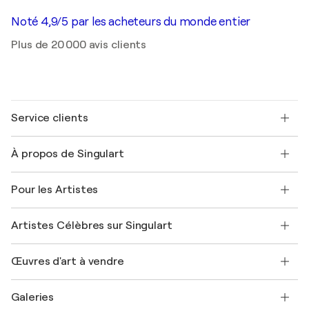
Noté 4,9/5 par les acheteurs du monde entier
Plus de 20 000 avis clients
Service clients
Nous contacter
À propos de Singulart
Expédition
Politique de retour
A propos de nous
Témoignages de clients
Pour les Artistes
FAQ
Offrir une carte cadeau
Sociétés affiliées
Rejoignez notre programme commercial
Rejoindre Singulart en tant qu'artiste
Nos artistes
Mon compte
Artistes Célèbres sur Singulart
Se connecter en tant qu'Artiste
Magazine Singulart
Protection acheteur
Emplois
+33 1 76 44 06 42
Henri Matisse
Découvrez une sélection d'art original
Œuvres d'art à vendre
Marc Chagall
Pablo Picasso
Tableaux à vendre
Salvador Dalí
Galeries
Tableaux abstraits à vendre
Banksy