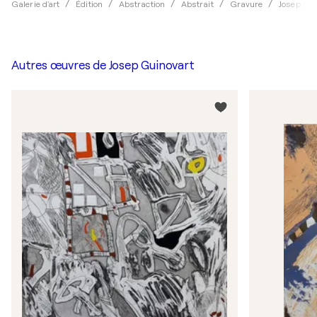
Galerie d'art
Édition
Abstraction
Abstrait
Gravure
Josep Gui
Autres œuvres de
Josep Guinovart