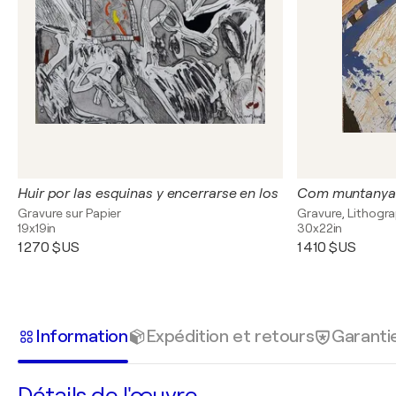
Huir por las esquinas y encerrarse en los
Com muntanya
Gravure sur Papier
Gravure, Lithogra
19x19in
30x22in
1 270 $US
1 410 $US
Information
Expédition et retours
Garanti
Détails de l'œuvre