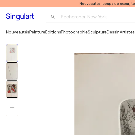
Nouveautés, coups de cœur, t
Rechercher 
New York
Photographie
Nouveautés
Peinture
Éditions
Photographie
Sculpture
Dessin
Artistes
Pop Art
Pablo Picasso