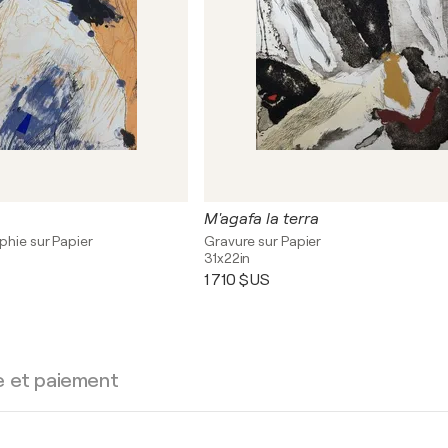
M'agafa la terra
phie sur Papier
Gravure sur Papier
31x22in
1 710 $US
e et paiement