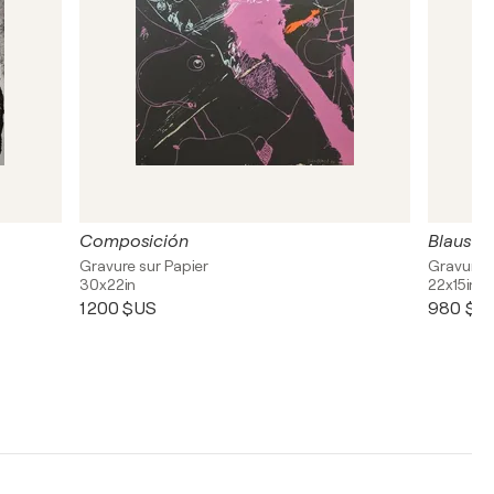
Composición
Blaus
Gravure sur Papier
Gravure, 
30x22in
22x15in
1 200 $US
980 $U