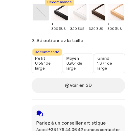
Recommandé
+
+
+
+
+
320 $US
320 $US
320 $US
320 $US
32
2. Sélectionnez la taille
Recommandé
Petit
Moyen
Grand
0,59" de
0,98" de
1,37" de
large
large
large
Voir en 3D
Parlez à un conseiller artistique
Appel
+33 1 76 44 06 42
ou
nous contacter