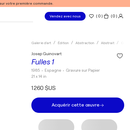
% sur votre première commande.
(
0
)
( 0 )
Vendez avec nous
Galerie d'art
Édition
Abstraction
Abstrait
Grav
Josep Guinovart
Fulles 1
1985
• Espagne
•
Gravure sur Papier
21 x 14 in
1 260 $US
Acquérir cette œuvre