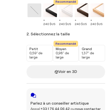
Recommandé
+
+
+
+
+
240 $US
240 $US
240 $US
240 $US
24
2. Sélectionnez la taille
Recommandé
Petit
Moyen
Grand
0,59" de
0,98" de
1,37" de
large
large
large
Voir en 3D
Parlez à un conseiller artistique
Appel
+33 1 76 44 06 42
ou
nous contacter