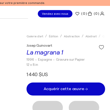
% sur votre première commande.
(
0
)
( 0 )
Vendez avec nous
Galerie d'art
Édition
Abstraction
Abstrait
Grav
Josep Guinovart
La magrana 1
1996
• Espagne
•
Gravure sur Papier
12 x 8 in
1 440 $US
Acquérir cette œuvre