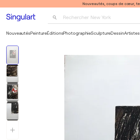
Nouveautés, coups de cœur, t
Rechercher 
New York
Photographie
Nouveautés
Peinture
Éditions
Photographie
Sculpture
Dessin
Artistes
Pop Art
Pablo Picasso