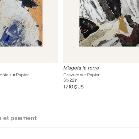
M'agafa la terra
phie sur Papier
Gravure sur Papier
31x22in
1 710 $US
e et paiement