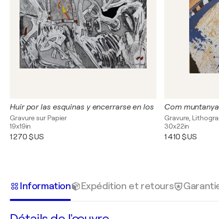
Huir por las esquinas y encerrarse en los
Com muntanya
Gravure sur Papier
Gravure, Lithogra
19x19in
30x22in
1 270 $US
1 410 $US
Information
Expédition et retours
Garanti
Détails de l'œuvre