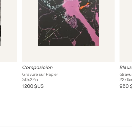
Composición
Blaus
Gravure sur Papier
Gravure, 
30x22in
22x15in
1 200 $US
980 $U