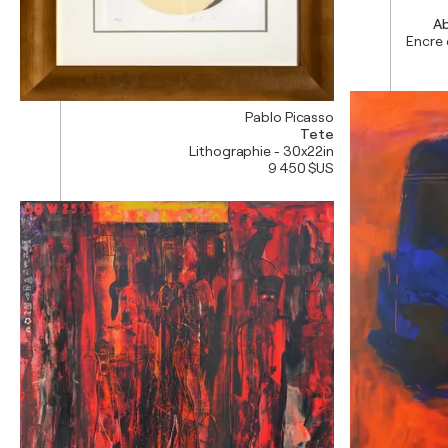
Ab
Encre 
Pablo Picasso
Tete
Lithographie - 30x22in
9 450 $US