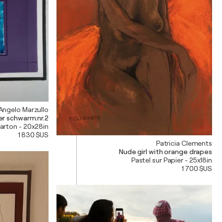
Angelo Marzullo
der schwarm.nr.2
Carton - 20x28in
1 830 $US
Patricia Clements
Nude girl with orange drapes
Pastel sur Papier - 25x18in
1 700 $US