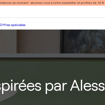
endances du moment :
abonnez-vous à notre newsletter et profitez de -10 
Offres spéciales
spirées par Ales