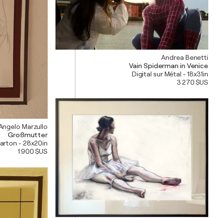
Andrea Benetti
Vain Spiderman in Venice
Digital sur Métal - 18x31in
3 270 $US
Angelo Marzullo
Großmutter
Carton - 28x20in
1 900 $US