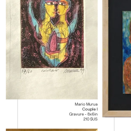
Mario Murua
Couple I
Gravure - 8x6in
210 $US