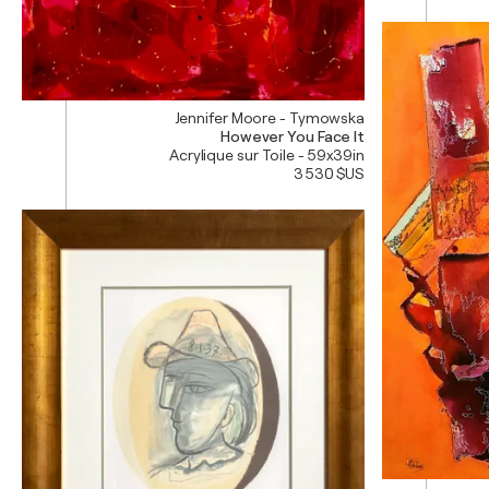
Jennifer Moore - Tymowska
However You Face It
Acrylique sur Toile - 59x39in
3 530 $US