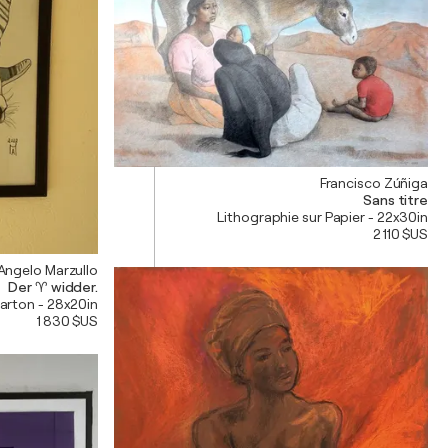
Francisco Zúñiga
Sans titre
Lithographie sur Papier - 22x30in
2 110 $US
Angelo Marzullo
Der ♈️ widder.
Carton - 28x20in
1 830 $US