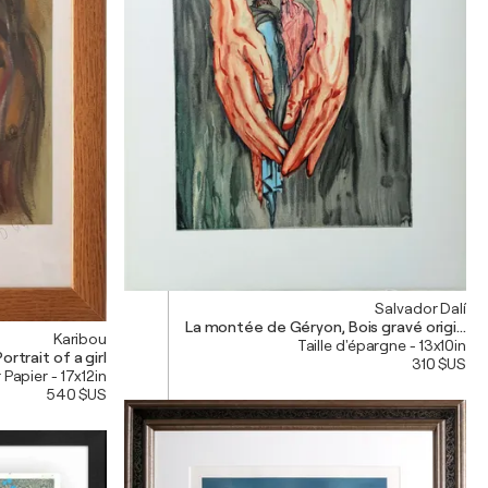
Salvador Dalí
La montée de Géryon, Bois gravé original
Karibou
Taille d'épargne - 13x10in
ortrait of a girl
310 $US
 Papier - 17x12in
540 $US