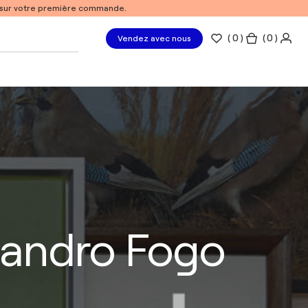
% sur votre première commande.
(
0
)
( 0 )
Vendez avec nous
sandro Fogo