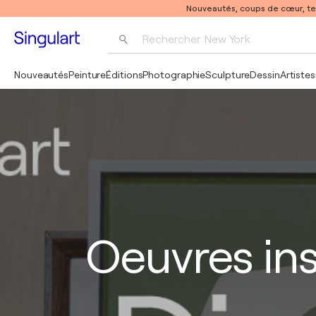
Nouveautés, coups de cœur, t
Rechercher 
New York
Photographie
Nouveautés
Peinture
Éditions
Photographie
Sculpture
Dessin
Artistes
Pop Art
Pablo Picasso
Oeuvres in