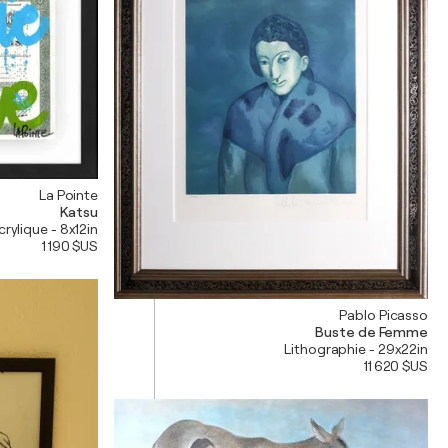
La Pointe
Katsu
crylique - 8x12in
1 190 $US
Pablo Picasso
Buste de Femme
Lithographie - 29x22in
11 620 $US