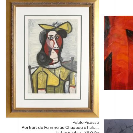
Pablo Picasso
Portrait de Femme au Chapeau et a la Robe Vert Jaune
Lithographie - 29x22in