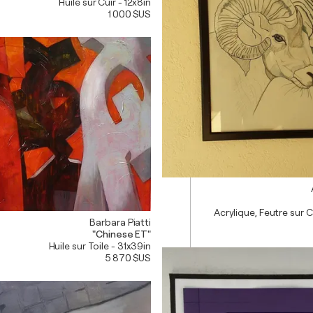
Huile sur Cuir - 12x8in
1 000 $US
Acrylique, Feutre sur 
Barbara Piatti
"Chinese ET"
Huile sur Toile - 31x39in
5 870 $US