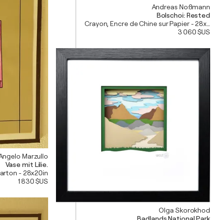
Andreas Noßmann
Bolschoi: Rested
Crayon, Encre de Chine sur Papier - 28x35i
3 060 $US
Angelo Marzullo
Vase mit Lilie.
Carton - 28x20in
1 830 $US
Olga Skorokhod
Badlands National Park