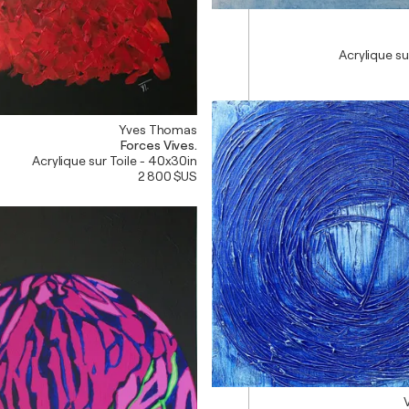
Acrylique su
Yves Thomas
Forces Vives.
Acrylique sur Toile - 40x30in
2 800 $US