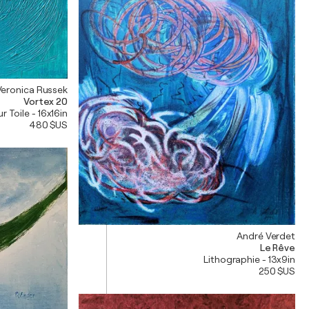
Veronica Russek
Vortex 20
r Toile - 16x16in
480 $US
André Verdet
Le Rêve
Lithographie - 13x9in
250 $US