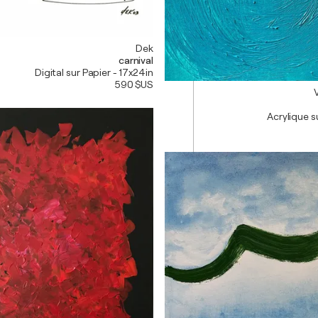
Dek
carnival
4x24in
Digital sur Papier - 17x24in
590 $US
Acrylique su