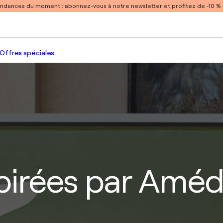
endances du moment :
abonnez-vous à notre newsletter et profitez de -10 
Offres spéciales
pirées par Amé