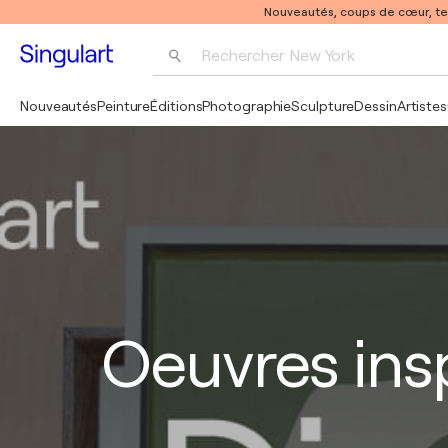
Nouveautés, coups de cœur, t
Rechercher 
New York
Photographie
Nouveautés
Peinture
Éditions
Photographie
Sculpture
Dessin
Artistes
Pop Art
Pablo Picasso
Oeuvres ins