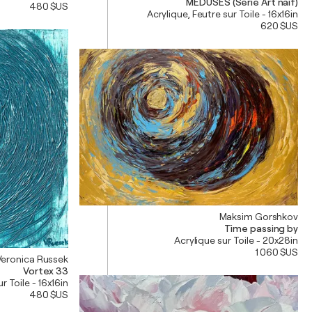
MEDUSES (Série Art naif)
480 $US
Acrylique, Feutre sur Toile - 16x16in
620 $US
Maksim Gorshkov
Time passing by
Acrylique sur Toile - 20x28in
1 060 $US
Veronica Russek
Vortex 33
r Toile - 16x16in
480 $US