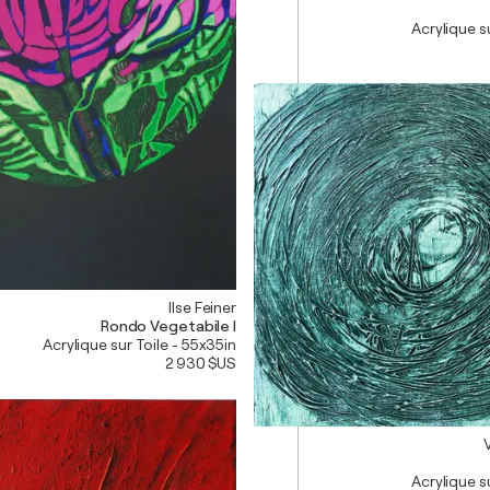
Acrylique su
Ilse Feiner
Rondo Vegetabile I
Acrylique sur Toile - 55x35in
2 930 $US
Acrylique su