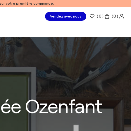
% sur votre première commande.
(
0
)
( 0 )
Vendez avec nous
dée Ozenfant