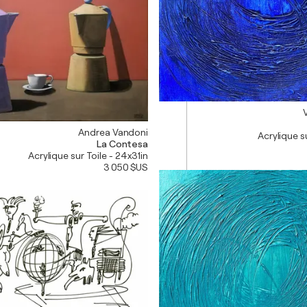
Andrea Vandoni
Acrylique su
La Contesa
Acrylique sur Toile - 24x31in
3 050 $US