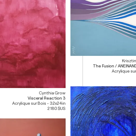
Kriszti
The Fusion / ANEIN
Acrylique sur
Cynthia Grow
Visceral Reaction 3
Acrylique sur Bois - 32x24in
2 180 $US