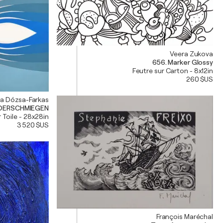
Veera Zukova
656. Marker Glossy
Feutre sur Carton - 8x12in
260 $US
na Dózsa-Farkas
ANDERSCHMIEGEN
 Toile - 28x28in
3 520 $US
François Maréchal