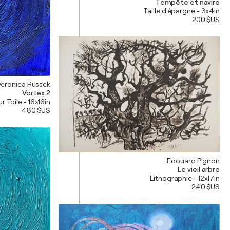
Tempête et navire
Taille d'épargne - 3x4in
200 $US
Veronica Russek
Vortex 2
r Toile - 16x16in
480 $US
Edouard Pignon
Le vieil arbre
Lithographie - 12x17in
240 $US