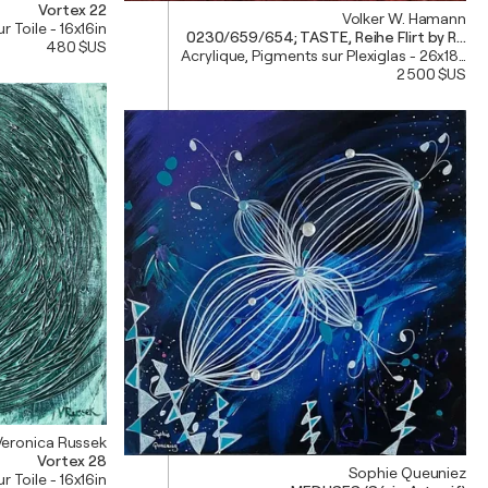
Vortex 22
Volker W. Hamann
r Toile - 16x16in
0230/659/654; TASTE, Reihe Flirt by R&B
480 $US
Acrylique, Pigments sur Plexiglas - 26x18in
2 500 $US
Veronica Russek
Vortex 28
Sophie Queuniez
r Toile - 16x16in