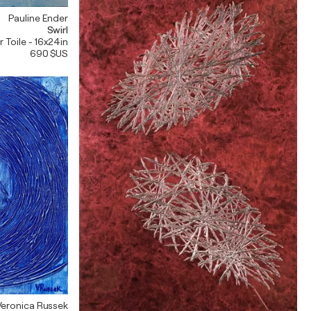
Pauline Ender
Swirl
r Toile - 16x24in
690 $US
Veronica Russek