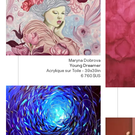
Maryna Dobrova
Young Dreamer
Acrylique sur Toile - 39x39in
6 760 $US