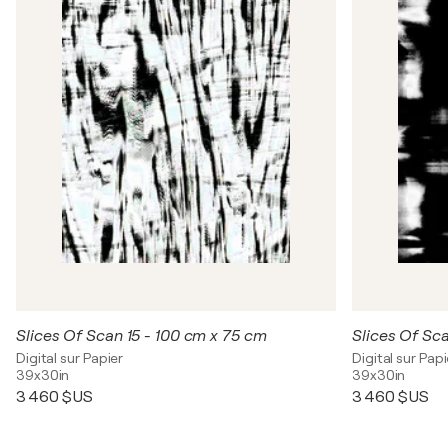
Slices Of Scan 15 - 100 cm x 75 cm
Slices Of Sc
Digital sur Papier
Digital sur Papi
39x30in
39x30in
3 460 $US
3 460 $US