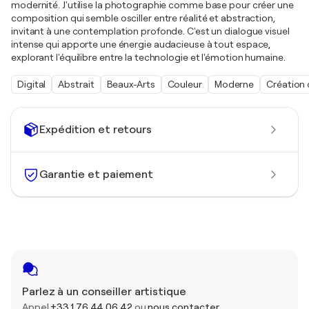
modernité. J'utilise la photographie comme base pour créer une
composition qui semble osciller entre réalité et abstraction,
invitant à une contemplation profonde. C'est un dialogue visuel
intense qui apporte une énergie audacieuse à tout espace,
explorant l'équilibre entre la technologie et l'émotion humaine.
Digital
Abstrait
Beaux-Arts
Couleur
Moderne
Création 
Expédition et retours
Garantie et paiement
Parlez à un conseiller artistique
Appel
+33 1 76 44 06 42
ou
nous contacter