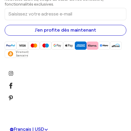
Peintures acryliques
fonctionnalités exclusives.
Saisissez
votre
adresse
e-
mail
J'en profite dès maintenant
Virement
bancaire
Français | USD