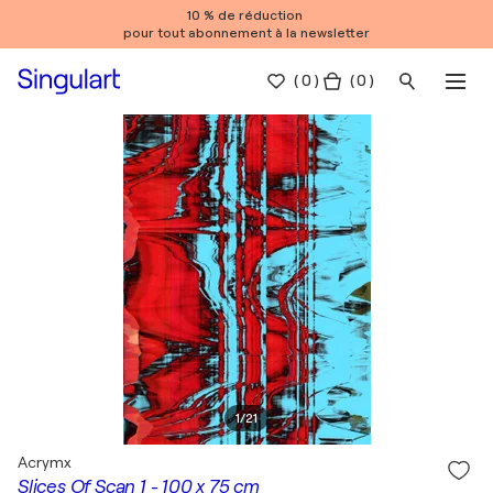
10 % de réduction
pour tout abonnement à la newsletter
(
0
)
( 0 )
1
/
21
Acrymx
Slices Of Scan 1 - 100 x 75 cm