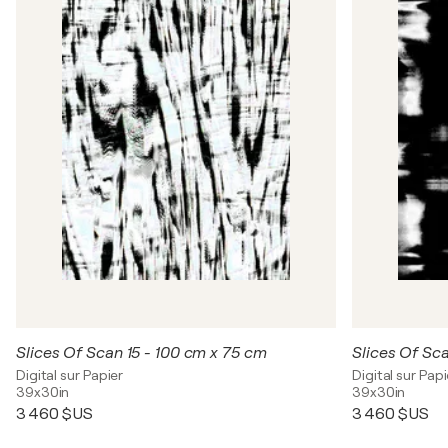
Slices Of Scan 15 - 100 cm x 75 cm
Slices Of Sc
Digital sur Papier
Digital sur Papi
39x30in
39x30in
3 460 $US
3 460 $US