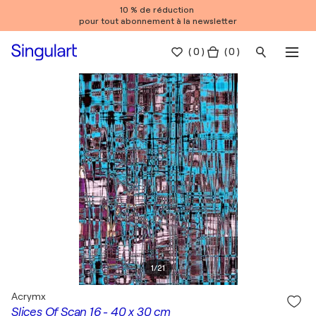
10 % de réduction
pour tout abonnement à la newsletter
(
0
)
( 0 )
1
/
21
Acrymx
Slices Of Scan 16 - 40 x 30 cm