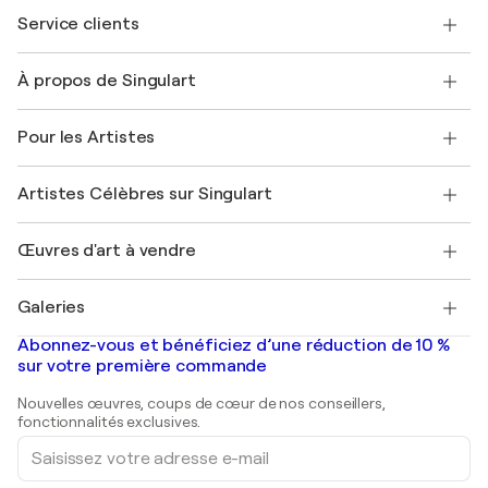
Service clients
Nous contacter
À propos de Singulart
Expédition
Politique de retour
A propos de nous
Témoignages de clients
Pour les Artistes
FAQ
Offrir une carte cadeau
Sociétés affiliées
Rejoignez notre programme commercial
Rejoindre Singulart en tant qu'artiste
Nos artistes
Mon compte
Artistes Célèbres sur Singulart
Se connecter en tant qu'Artiste
Magazine Singulart
Protection acheteur
Emplois
+33 1 76 44 06 42
Henri Matisse
Découvrez une sélection d'art original
Œuvres d'art à vendre
Marc Chagall
Pablo Picasso
Tableaux à vendre
Salvador Dalí
Galeries
Tableaux abstraits à vendre
Banksy
Peintures à l'huile
Mr. Brainwash
Galeries d'art en France
Abonnez-vous et bénéficiez d’une réduction de 10 %
Peintures de paysage
Shepard Fairey
Galeries d'art en Belgique
sur votre première commande
Estampes
Sculptures
Nouvelles œuvres, coups de cœur de nos conseillers,
Peintures acryliques
fonctionnalités exclusives.
Saisissez
votre
adresse