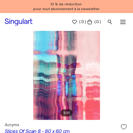
10 % de réduction
pour tout abonnement à la newsletter
(
0
)
( 0 )
1
/
21
Acrymx
Slices Of Scan 8 - 80 x 60 cm