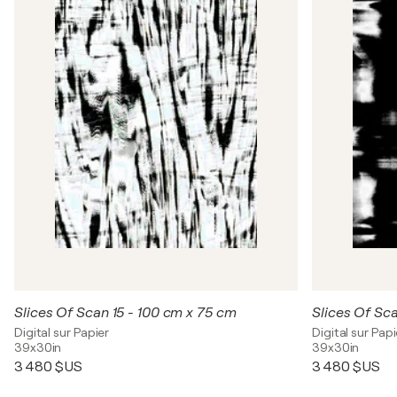
Slices Of Scan 15 - 100 cm x 75 cm
Slices Of Sc
Digital sur Papier
Digital sur Papi
39x30in
39x30in
3 480 $US
3 480 $US