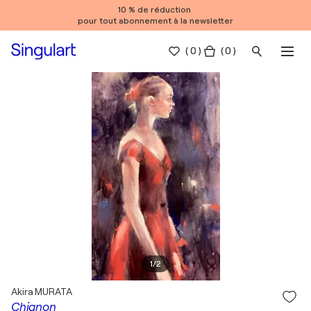
10 % de réduction
pour tout abonnement à la newsletter
(
0
)
( 0 )
1
/
2
Akira MURATA
Chignon