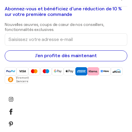
Banksy
Peintures à l'huile
Mr. Brainwash
Galeries d'art en France
Abonnez-vous et bénéficiez d’une réduction de 10 %
Peintures de paysage
Shepard Fairey
Galeries d'art en Belgique
sur votre première commande
Estampes
Sculptures
Nouvelles œuvres, coups de cœur de nos conseillers,
Peintures acryliques
fonctionnalités exclusives.
Saisissez
votre
adresse
e-
mail
J'en profite dès maintenant
Virement
bancaire