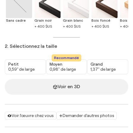
Sans cadre
Grain noir
Grain blanc
Bois foncé
Bois cla
+ 400 $US
+ 400 $US
+ 400 $US
+ 400 
2. Sélectionnez la taille
Recommandé
Petit
Moyen
Grand
0,59" de large
0,98" de large
1,37" de large
Voir en 3D
Voir l'œuvre chez vous
Demander d'autres photos