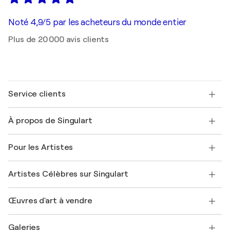
Noté 4,9/5 par les acheteurs du monde entier
Plus de 20 000 avis clients
Service clients
Nous contacter
À propos de Singulart
Expédition
Politique de retour
A propos de nous
Témoignages de clients
Pour les Artistes
FAQ
Offrir une carte cadeau
Sociétés affiliées
Rejoignez notre programme commercial
Rejoindre Singulart en tant qu'artiste
Nos artistes
Mon compte
Artistes Célèbres sur Singulart
Se connecter en tant qu'Artiste
Magazine Singulart
Protection acheteur
Emplois
+33 1 76 44 06 42
Henri Matisse
Découvrez une sélection d'art original
Œuvres d'art à vendre
Marc Chagall
Pablo Picasso
Tableaux à vendre
Salvador Dalí
Galeries
Tableaux abstraits à vendre