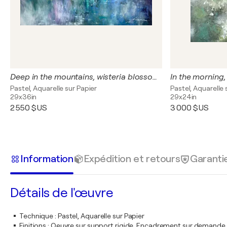
Deep in the mountains, wisteria blossoms
Pastel, Aquarelle sur Papier
Pastel, Aquarelle 
29x36in
29x24in
2 550 $US
3 000 $US
Information
Expédition et retours
Garanti
Détails de l'œuvre
Technique
:
Pastel, Aquarelle sur Papier
Finitions
:
Oeuvre sur support rigide. Encadrement sur demande.