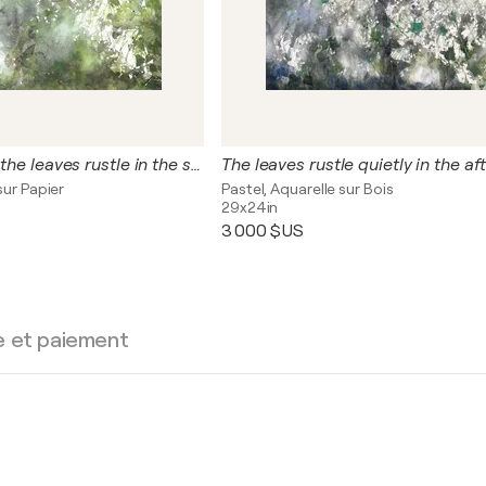
In the morning, the leaves rustle in the sunlight
The leaves rustle quietly in the a
sur Papier
Pastel, Aquarelle sur Bois
29x24in
3 000 $US
e et paiement