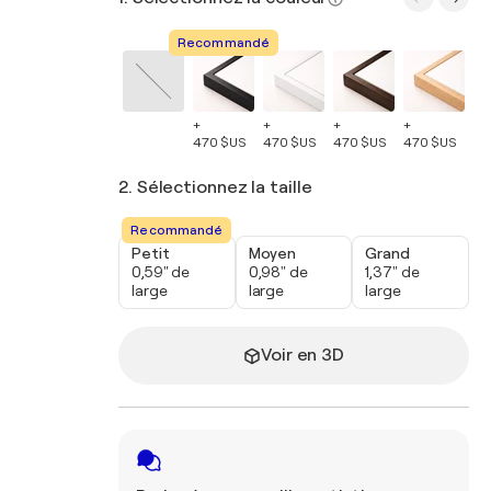
Recommandé
+
+
+
+
+
470 $US
470 $US
470 $US
470 $US
47
2. Sélectionnez la taille
Recommandé
Petit
Moyen
Grand
0,59" de
0,98" de
1,37" de
large
large
large
Voir en 3D