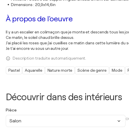
Dimensions
:
20,9x14,6in
À propos de l'oeuvre
Il y a un escalier en colimaçon que je monte et descends tous les jo
Ce matin, le soleil chaud brille dessus.
J'ai placé les roses que j'ai cueillies ce matin dans cette lumière du so
Je t'ai encore vu sous un autre jour.
Description traduite automatiquement.
Pastel
Aquarelle
Nature morte
Scène de genre
Mode
Découvrir dans des intérieurs
Pièce
O
Salon