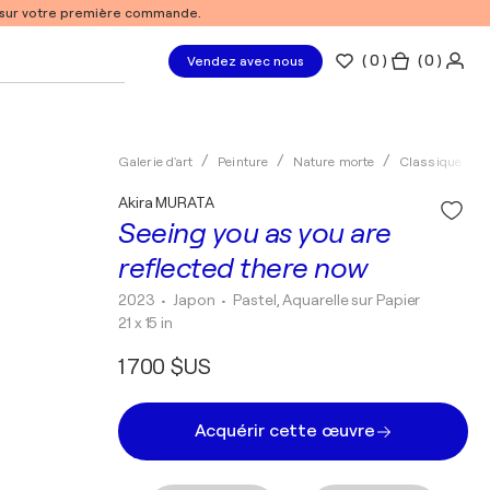
% sur votre première commande.
(
0
)
( 0 )
Vendez avec nous
Galerie d'art
Peinture
Nature morte
Classique
Akira MURATA
Seeing you as you are
reflected there now
2023
• Japon
•
Pastel, Aquarelle sur Papier
21 x 15 in
1 700 $US
Acquérir cette œuvre