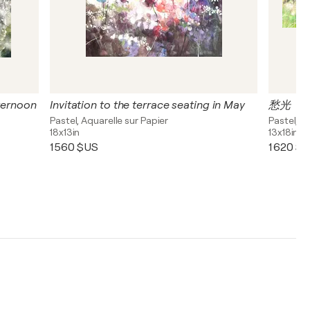
fternoon
Invitation to the terrace seating in May
愁光（S
Pastel, Aquarelle sur Papier
Pastel, A
18x13in
13x18in
1 560 $US
1 620 $