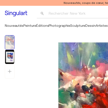
Nouveautés, coups de cœur, t
Rechercher 
New York
Photographie
Nouveautés
Peinture
Éditions
Photographie
Sculpture
Dessin
Artistes
Pop Art
Pablo Picasso