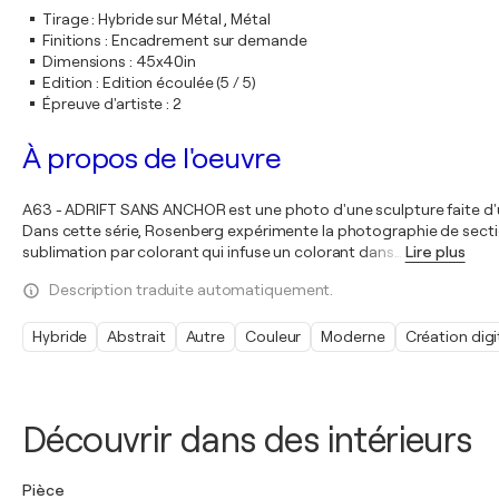
Tirage
:
Hybride sur Métal , Métal
Finitions
:
Encadrement sur demande
Dimensions
:
45x40in
Edition
:
Edition écoulée (5 / 5)
Épreuve d'artiste
:
2
À propos de l'oeuvre
A63 - ADRIFT SANS ANCHOR est une photo d'une sculpture faite d'un
Dans cette série, Rosenberg expérimente la photographie de sections
sublimation par colorant qui infuse un colorant dans
…
Lire plus
Description traduite automatiquement.
Hybride
Abstrait
Autre
Couleur
Moderne
Création digi
Découvrir dans des intérieurs
Pièce