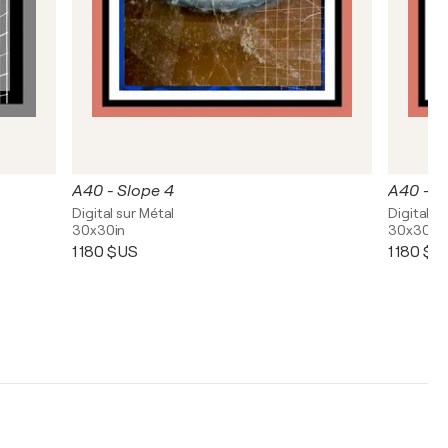
A40 - Slope 4
A40 - S
Digital sur Métal
Digital s
30x30in
30x30in
1 180 $US
1 180 $U