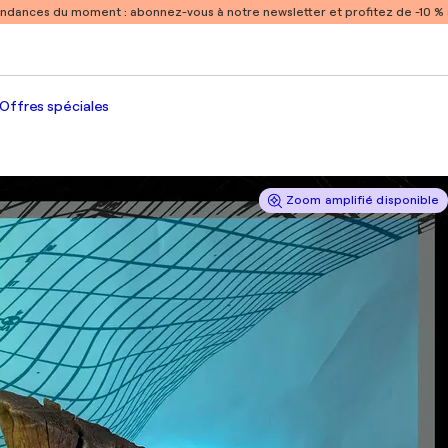
endances du moment :
abonnez-vous à notre newsletter et profitez de -10 
Offres spéciales
Zoom amplifié disponible