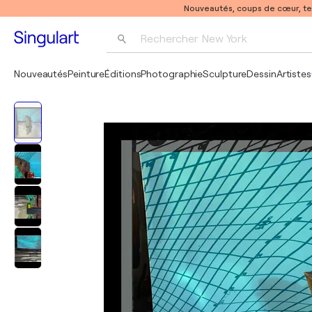
Nouveautés, coups de cœur, t
Rechercher 
New York
Photographie
Nouveautés
Peinture
Éditions
Photographie
Sculpture
Dessin
Artistes
Pop Art
Pablo Picasso