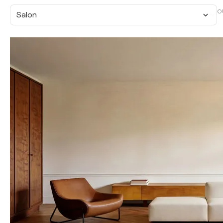
O
Salon