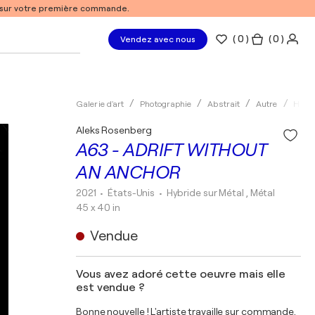
% sur votre première commande.
(
0
)
( 0 )
Vendez avec nous
Galerie d'art
Photographie
Abstrait
Autre
Hybr
Aleks Rosenberg
A63 - ADRIFT WITHOUT
AN ANCHOR
2021
• États-Unis
•
Hybride sur Métal , Métal
45 x 40 in
Vendue
Vous avez adoré cette oeuvre mais elle
est vendue ?
Bonne nouvelle ! L'artiste travaille sur commande.