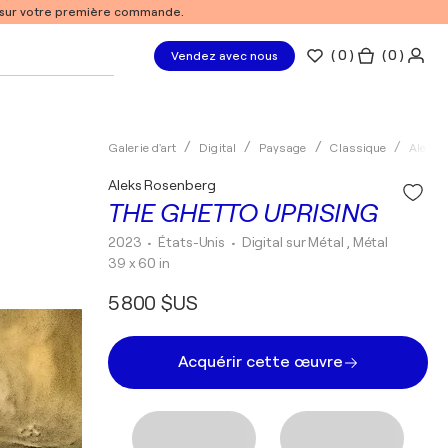
% sur votre première commande.
(
0
)
( 0 )
Vendez avec nous
Galerie d'art
Digital
Paysage
Classique
Aleks 
Aleks Rosenberg
THE GHETTO UPRISING
2023
• États-Unis
•
Digital sur Métal , Métal
39 x 60 in
5 800 $US
Acquérir cette œuvre