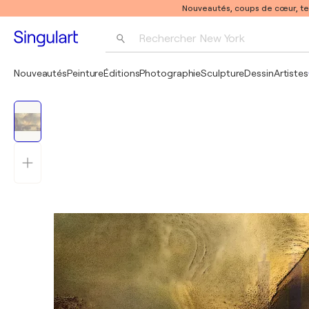
Nouveautés, coups de cœur, t
Rechercher 
New York
Photographie
Nouveautés
Peinture
Éditions
Photographie
Sculpture
Dessin
Artistes
Pop Art
Pablo Picasso