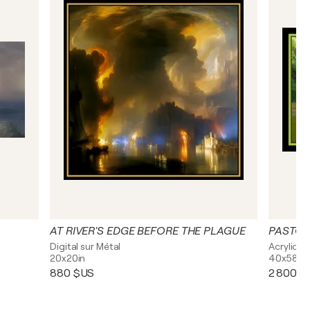
AT RIVER'S EDGE BEFORE THE PLAGUE
PASTOR
Digital sur Métal
Acrylique
20x20in
40x58in
880 $US
2 800 $