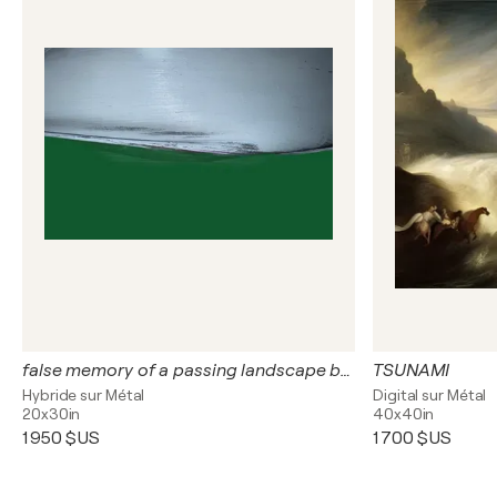
false memory of a passing landscape between the seasons from a train window
TSUNAMI
Hybride sur Métal
Digital sur Métal
20x30in
40x40in
1 950 $US
1 700 $US