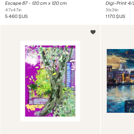
Escape 87 - 120 cm x 120 cm
Digi-Print 4/
47x47in
31x31in
5 460 $US
1 170 $US