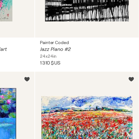
Painter Coded
'art
Jazz Piano #2
24x24in
1 310 $US