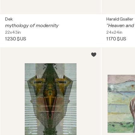
Dek
Harald Gsaller
mythology of modernity
"Heaven and 
22x43in
24x24in
1 230 $US
1 170 $US