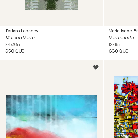
Tatiana Lebedev
Maria-Isabel B
Maison Verte
Verträumte L
24x16in
12x16in
650 $US
630 $US