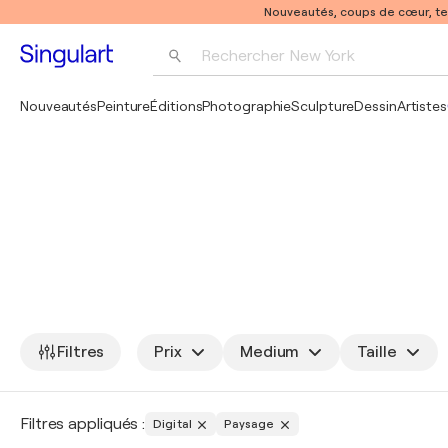
Nouveautés, coups de cœur, t
Rechercher 
New York
Photographie
Nouveautés
Peinture
Éditions
Photographie
Sculpture
Dessin
Artistes
Pop Art
Pablo Picasso
Filtres
Prix
Medium
Taille
Filtres appliqués :
Digital
Paysage