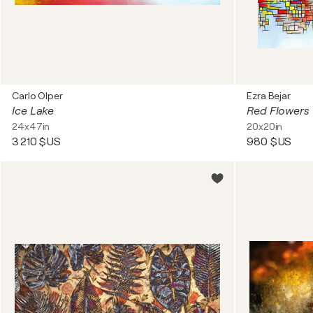
Carlo Olper
Ezra Bejar
Ice Lake
Red Flowers
24x47in
20x20in
3 210 $US
980 $US