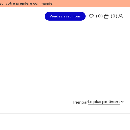
% sur votre première commande.
(
0
)
( 0 )
Vendez avec nous
Le plus pertinent
Trier par