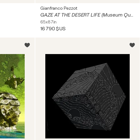
Gianfranco Pezzot
GAZE AT THE DESERT LIFE (Museum Quality Fine Art print / Archival Pigment Print)
65x87in
16 790 $US