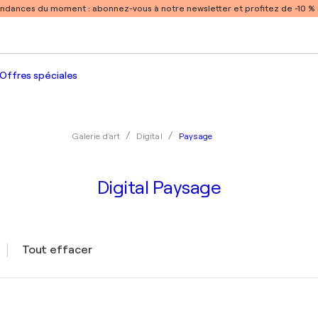
endances du moment :
abonnez-vous à notre newsletter et profitez de -10 
Offres spéciales
Paysage
Galerie d'art
Digital
Digital Paysage
Tout effacer