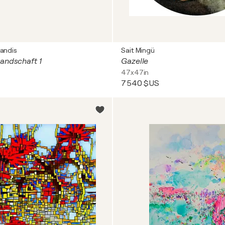
randis
Sait Mingü
andschaft 1
Gazelle
47x47in
7 540 $US