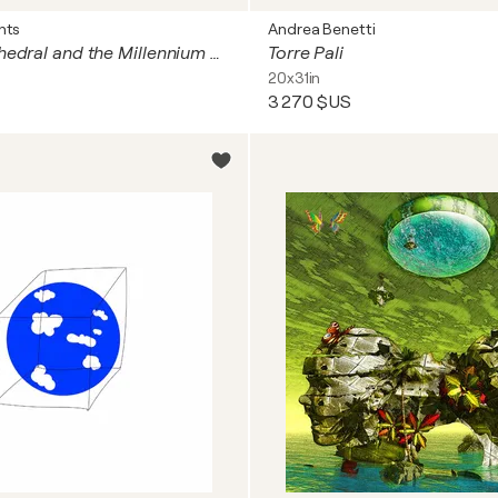
nts
Andrea Benetti
St Paul's Cathedral and the Millennium Bridge Giclee Print
Torre Pali
20x31in
3 270 $US