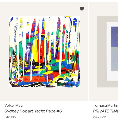
Volker Mayr
Tomasa Martí
Sydney Hobart Yacht Race #6
PRIVATE TIM
31x31in
24x22in