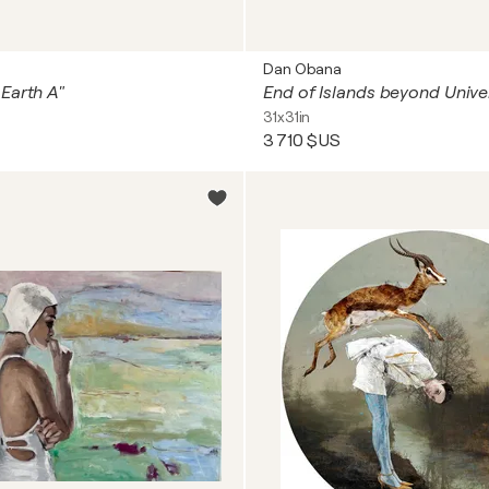
Dan Obana
Earth A"
End of Islands beyond Univ
31x31in
3 710 $US