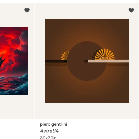
piero gentilini
Astrat14
39x39in