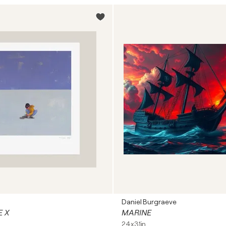
n
Daniel Burgraeve
E X
MARINE
24x31in