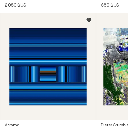
2 080 $US
680 $US
Acrymx
Dieter Crumbi