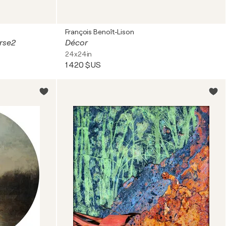
François Benoît-Lison
erse2
Décor
24x24in
1 420 $US