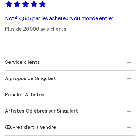
Noté 4,9/5 par les acheteurs du monde entier
Plus de 20 000 avis clients
Service clients
Nous contacter
À propos de Singulart
Expédition
Politique de retour
A propos de nous
Témoignages de clients
Pour les Artistes
FAQ
Offrir une carte cadeau
Sociétés affiliées
Rejoignez notre programme commercial
Rejoindre Singulart en tant qu'artiste
Nos artistes
Mon compte
Artistes Célèbres sur Singulart
Se connecter en tant qu'Artiste
Magazine Singulart
Protection acheteur
Emplois
+33 1 76 44 06 42
Henri Matisse
Découvrez une sélection d'art original
Œuvres d'art à vendre
Marc Chagall
Pablo Picasso
Tableaux à vendre
Salvador Dalí