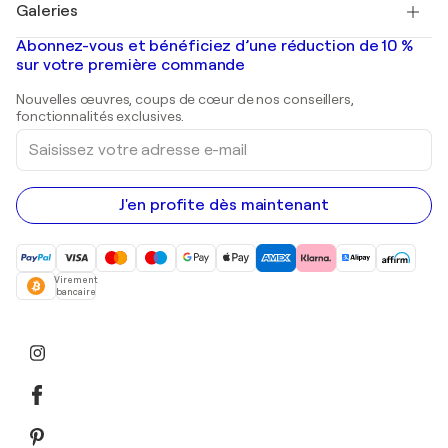
Galeries
Tableaux abstraits à vendre
Banksy
Peintures à l'huile
Mr. Brainwash
Galeries d'art en France
Abonnez-vous et bénéficiez d’une réduction de 10 %
Peintures de paysage
Shepard Fairey
Galeries d'art en Belgique
sur votre première commande
Estampes
Sculptures
Nouvelles œuvres, coups de cœur de nos conseillers,
Peintures acryliques
fonctionnalités exclusives.
Saisissez
votre
adresse
e-
mail
J'en profite dès maintenant
Virement
bancaire