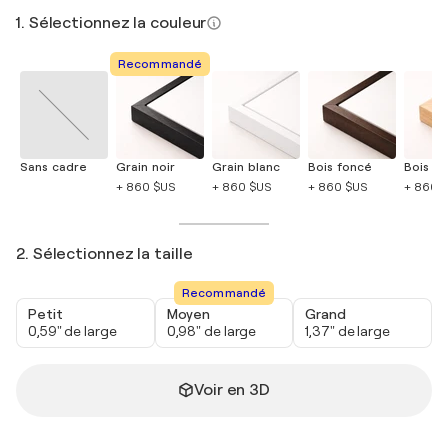
1. Sélectionnez la couleur
Recommandé
Sans cadre
Grain noir
Grain blanc
Bois foncé
Bois cla
+ 860 $US
+ 860 $US
+ 860 $US
+ 860 
2. Sélectionnez la taille
Recommandé
Petit
Moyen
Grand
0,59" de large
0,98" de large
1,37" de large
Voir en 3D