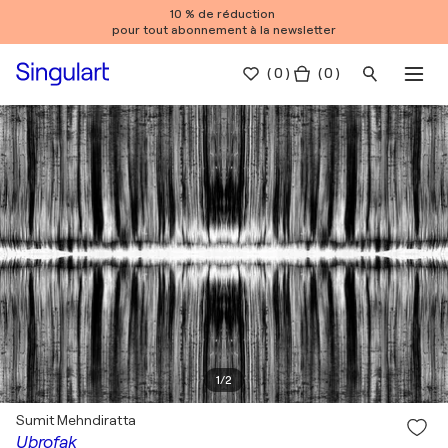
10 % de réduction
pour tout abonnement à la newsletter
(
0
)
( 0 )
1
/
2
Sumit Mehndiratta
Ubrofak