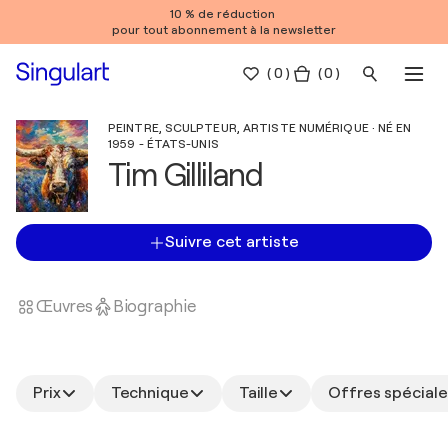
10 % de réduction
pour tout abonnement à la newsletter
(
0
)
( 0 )
PEINTRE, SCULPTEUR, ARTISTE NUMÉRIQUE · NÉ EN
1959 - ÉTATS-UNIS
Tim Gilliland
Suivre cet artiste
Œuvres
Biographie
Prix
Technique
Taille
Offres spéciale