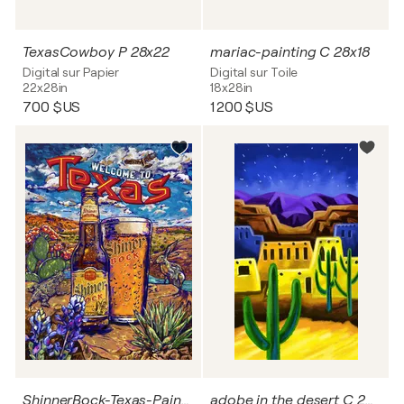
TexasCowboy P 28x22
mariac-painting C 28x18
Digital sur Papier
Digital sur Toile
22x28in
18x28in
700 $US
1 200 $US
ShinnerBock-Texas-Painter C 20x26
adobe in the desert C 20x34