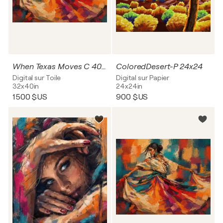
When Texas Moves C 40x32
ColoredDesert-P 24x24
Digital sur Toile
Digital sur Papier
32x40in
24x24in
1 500 $US
900 $US