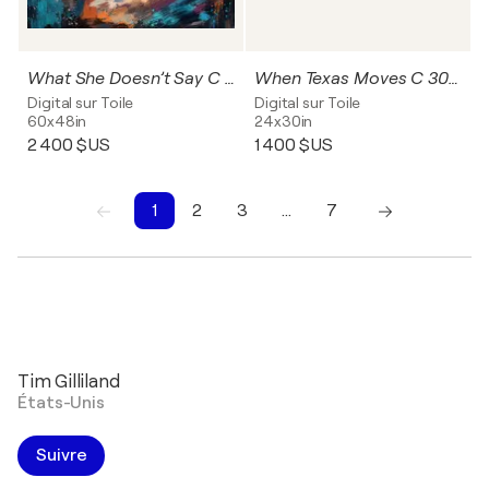
What She Doesn’t Say C 48x60
When Texas Moves C 30x24
Digital sur Toile
Digital sur Toile
60x48in
24x30in
2 400 $US
1 400 $US
1
2
3
…
7
1
2
3
4
5
6
7
Tim Gilliland
États-Unis
Suivre