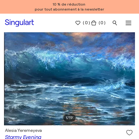
10 % de réduction
pour tout abonnement à la newsletter
(
0
)
( 0 )
1
/
17
Alesia Yeremeyeva
Stormy Evening