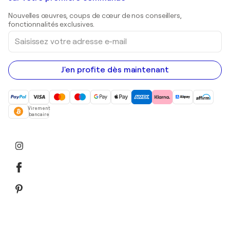
Estampes
Sculptures
Nouvelles œuvres, coups de cœur de nos conseillers,
Peintures acryliques
fonctionnalités exclusives.
Saisissez
votre
adresse
e-
mail
J'en profite dès maintenant
Virement
bancaire