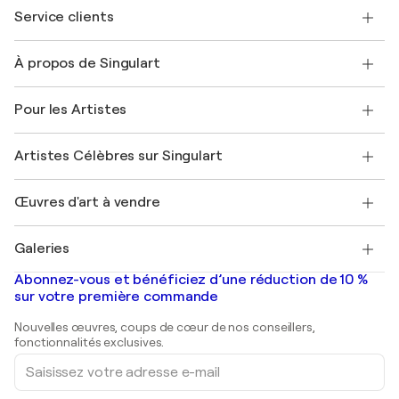
Service clients
Nous contacter
À propos de Singulart
Expédition
Politique de retour
A propos de nous
Témoignages de clients
Pour les Artistes
FAQ
Offrir une carte cadeau
Sociétés affiliées
Rejoignez notre programme commercial
Rejoindre Singulart en tant qu'artiste
Nos artistes
Mon compte
Artistes Célèbres sur Singulart
Se connecter en tant qu'Artiste
Magazine Singulart
Protection acheteur
Emplois
+33 1 76 44 06 42
Henri Matisse
Découvrez une sélection d'art original
Œuvres d'art à vendre
Marc Chagall
Pablo Picasso
Tableaux à vendre
Salvador Dalí
Galeries
Tableaux abstraits à vendre
Banksy
Peintures à l'huile
Mr. Brainwash
Galeries d'art en France
Abonnez-vous et bénéficiez d’une réduction de 10 %
Peintures de paysage
Shepard Fairey
Galeries d'art en Belgique
sur votre première commande
Estampes
Sculptures
Nouvelles œuvres, coups de cœur de nos conseillers,
Peintures acryliques
fonctionnalités exclusives.
Saisissez
votre
adresse