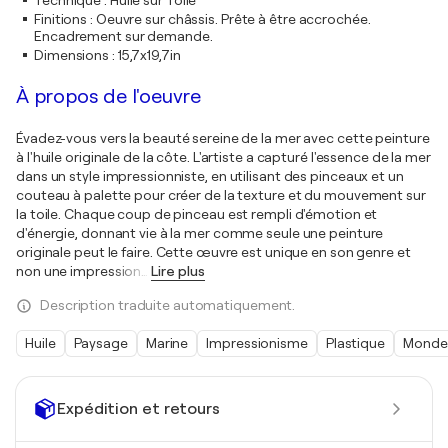
Technique
:
Huile sur Toile
Finitions
:
Oeuvre sur châssis. Prête à être accrochée.
Encadrement sur demande.
Dimensions
:
15,7x19,7in
À propos de l'oeuvre
Évadez-vous vers la beauté sereine de la mer avec cette peinture
à l'huile originale de la côte. L'artiste a capturé l'essence de la mer
dans un style impressionniste, en utilisant des pinceaux et un
couteau à palette pour créer de la texture et du mouvement sur
la toile. Chaque coup de pinceau est rempli d'émotion et
d'énergie, donnant vie à la mer comme seule une peinture
originale peut le faire. Cette œuvre est unique en son genre et
non une impression
…
Lire plus
Description traduite automatiquement.
Huile
Paysage
Marine
Impressionisme
Plastique
Monde
Expédition et retours