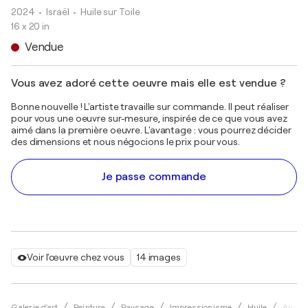
2024
• Israël
•
Huile sur Toile
16 x 20 in
Vendue
Vous avez adoré cette oeuvre mais elle est vendue ?
Bonne nouvelle ! L'artiste travaille sur commande. Il peut réaliser
pour vous une oeuvre sur-mesure, inspirée de ce que vous avez
aimé dans la première oeuvre. L'avantage : vous pourrez décider
des dimensions et nous négocions le prix pour vous.
Je passe commande
Voir l'œuvre chez vous
14 images
Galerie d'art
Peinture
Paysage
Impressionisme
Huile
Anasta