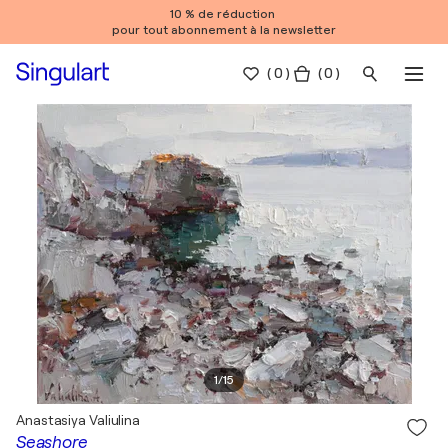
10 % de réduction
pour tout abonnement à la newsletter
(
0
)
( 0 )
1
/
15
Anastasiya Valiulina
Seashore