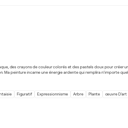
paque, des crayons de couleur colorés et des pastels doux pour créer un
n. Ma peinture incarne une énergie ardente qui remplira n’importe q
ntaisie
Figuratif
Expressionnisme
Arbre
Plante
œuvre D'art