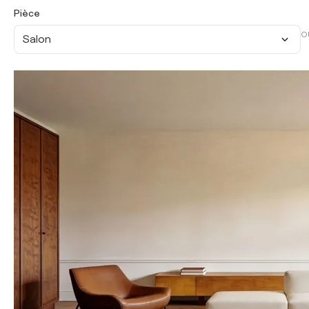
Pièce
O
Salon