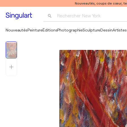
Nouveautés, coups de cœur, t
Rechercher 
New York
Photographie
Nouveautés
Peinture
Éditions
Photographie
Sculpture
Dessin
Artistes
Pop Art
Pablo Picasso