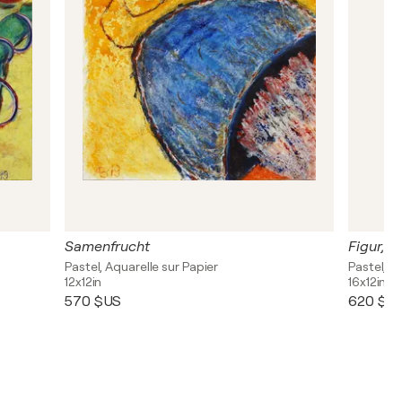
Samenfrucht
Figur, b
Pastel, Aquarelle sur Papier
Pastel, A
12x12in
16x12in
570 $US
620 $U