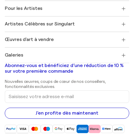
A propos de nous
Témoignages de clients
Pour les Artistes
FAQ
Offrir une carte cadeau
Sociétés affiliées
Rejoignez notre programme commercial
Rejoindre Singulart en tant qu'artiste
Nos artistes
Mon compte
Artistes Célèbres sur Singulart
Se connecter en tant qu'Artiste
Magazine Singulart
Protection acheteur
Emplois
+33 1 76 44 06 42
Henri Matisse
Découvrez une sélection d'art original
Œuvres d'art à vendre
Marc Chagall
Pablo Picasso
Tableaux à vendre
Salvador Dalí
Galeries
Tableaux abstraits à vendre
Banksy
Peintures à l'huile
Mr. Brainwash
Galeries d'art en France
Abonnez-vous et bénéficiez d’une réduction de 10 %
Peintures de paysage
Shepard Fairey
Galeries d'art en Belgique
sur votre première commande
Estampes
Sculptures
Nouvelles œuvres, coups de cœur de nos conseillers,
Peintures acryliques
fonctionnalités exclusives.
Saisissez
votre
adresse
e-
mail
J'en profite dès maintenant