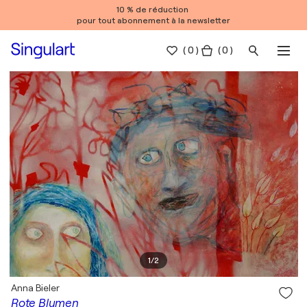
10 % de réduction
pour tout abonnement à la newsletter
(
0
)
( 0 )
1
/
2
Anna Bieler
Rote Blumen