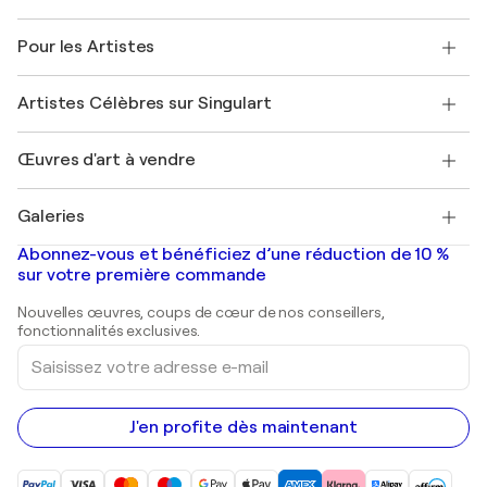
Politique de retour
A propos de nous
Témoignages de clients
Pour les Artistes
FAQ
Offrir une carte cadeau
Sociétés affiliées
Rejoignez notre programme commercial
Rejoindre Singulart en tant qu'artiste
Nos artistes
Mon compte
Artistes Célèbres sur Singulart
Se connecter en tant qu'Artiste
Magazine Singulart
Protection acheteur
Emplois
+33 1 76 44 06 42
Henri Matisse
Découvrez une sélection d'art original
Œuvres d'art à vendre
Marc Chagall
Pablo Picasso
Tableaux à vendre
Salvador Dalí
Galeries
Tableaux abstraits à vendre
Banksy
Peintures à l'huile
Mr. Brainwash
Galeries d'art en France
Abonnez-vous et bénéficiez d’une réduction de 10 %
Peintures de paysage
Shepard Fairey
Galeries d'art en Belgique
sur votre première commande
Estampes
Sculptures
Nouvelles œuvres, coups de cœur de nos conseillers,
Peintures acryliques
fonctionnalités exclusives.
Saisissez
votre
adresse
e-
mail
J'en profite dès maintenant